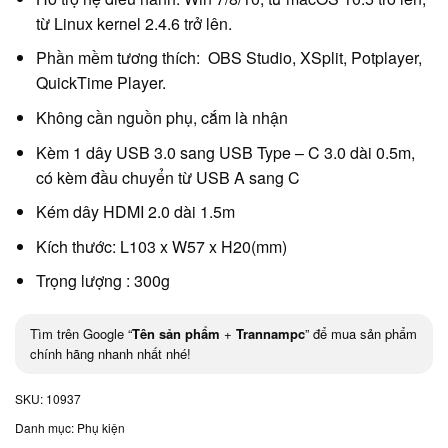
từ Linux kernel 2.4.6 trở lên.
Phần mềm tương thích: OBS Studio, XSplit, Potplayer,
QuickTime Player.
Không cần nguồn phụ, cắm là nhận
Kèm 1 dây USB 3.0 sang USB Type – C 3.0 dài 0.5m,
có kèm đầu chuyển từ USB A sang C
Kém dây HDMI 2.0 dài 1.5m
Kích thước: L103 x W57 x H20(mm)
Trọng lượng : 300g
Tìm trên Google “
Tên sản phẩm
+
Trannampc
” để mua sản phẩm
chính hãng nhanh nhất nhé!
SKU:
10937
Danh mục:
Phụ kiện