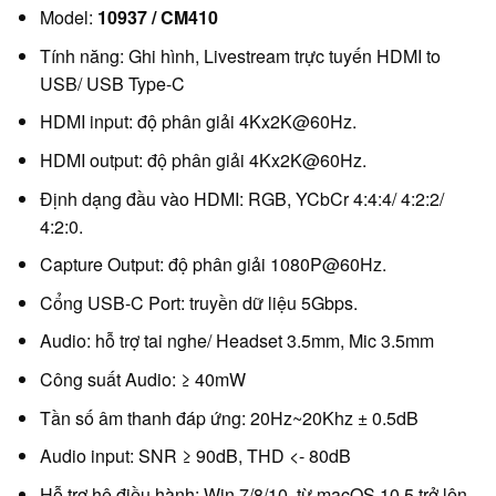
Model:
10937 / CM410
Tính năng: Ghi hình, Livestream trực tuyến HDMI to
USB/ USB Type-C
HDMI input: độ phân giải 4Kx2K@60Hz.
HDMI output: độ phân giải 4Kx2K@60Hz.
Định dạng đầu vào HDMI: RGB, YCbCr 4:4:4/ 4:2:2/
4:2:0.
Capture Output: độ phân giải 1080P@60Hz.
Cổng USB-C Port: truyền dữ liệu 5Gbps.
Audio: hỗ trợ tai nghe/ Headset 3.5mm, Mic 3.5mm
Công suất Audio: ≥ 40mW
Tần số âm thanh đáp ứng: 20Hz~20Khz ± 0.5dB
Audio input: SNR ≥ 90dB, THD <- 80dB
Hỗ trợ hệ điều hành: Win 7/8/10, từ macOS 10.5 trở lên,