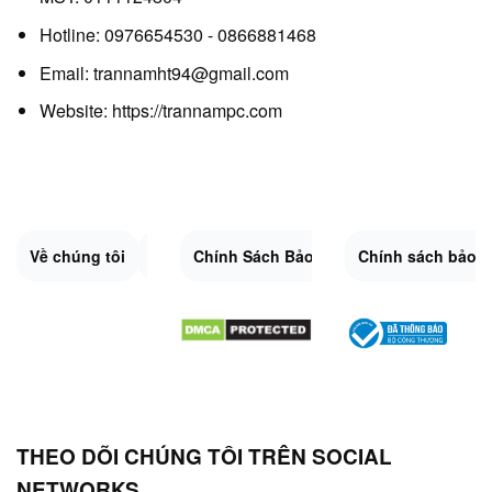
Hotline: 0976654530 - 0866881468
Email: trannamht94@gmail.com
Website:
https://trannampc.com
Về chúng tôi
Liên Hệ
Chính Sách Bảo Mật
Quy Định Chung
Chính sách bảo 
Đổi trả và hoàn 
Sitemap.XML
THEO DÕI CHÚNG TÔI TRÊN SOCIAL
NETWORKS