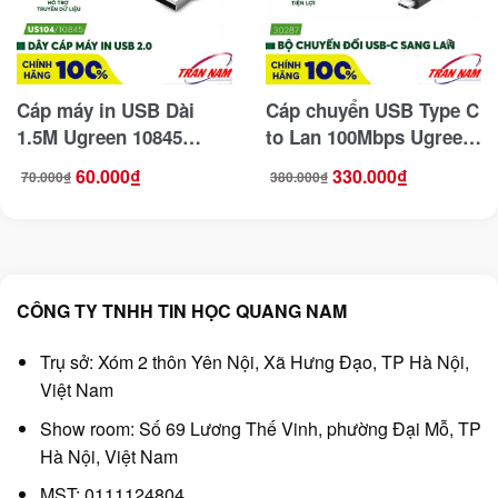
Cáp máy in USB Dài
Cáp chuyển USB Type C
1.5M Ugreen 10845
to Lan 100Mbps Ugreen
(USB 2.0 A Male to B
30287
60.000
₫
330.000
₫
70.000
₫
380.000
₫
Giá
Giá
Giá
Giá
Male)
gốc
hiện
gốc
hiện
là:
tại
là:
tại
70.000₫.
là:
380.000₫.
là:
60.000₫.
330.000₫.
CÔNG TY TNHH TIN HỌC QUANG NAM
Trụ sở: Xóm 2 thôn Yên Nội, Xã Hưng Đạo, TP Hà Nội,
Việt Nam
Show room: Số 69 Lương Thế Vinh, phường Đại Mỗ, TP
Hà Nội, Việt Nam
MST: 0111124804