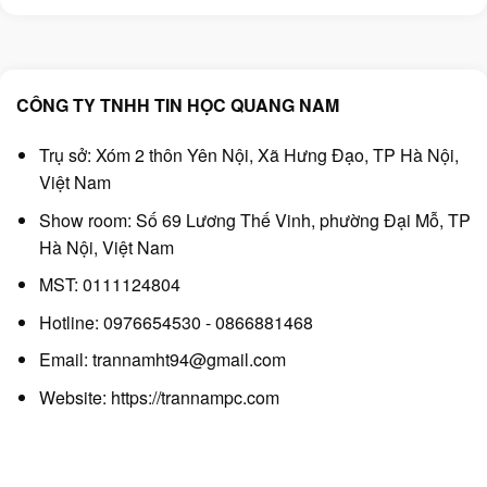
840.000₫.
là:
650.000₫.
CÔNG TY TNHH TIN HỌC QUANG NAM
Trụ sở: Xóm 2 thôn Yên Nội, Xã Hưng Đạo, TP Hà Nội,
Việt Nam
Show room: Số 69 Lương Thế Vinh, phường Đại Mỗ, TP
Hà Nội, Việt Nam
MST: 0111124804
Hotline: 0976654530 - 0866881468
Email: trannamht94@gmail.com
Website:
https://trannampc.com