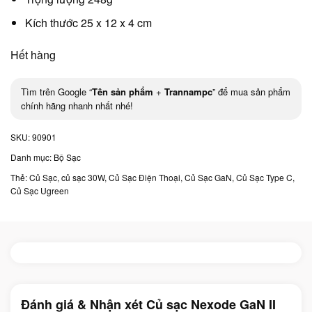
Kích thước 25 x 12 x 4 cm
Hết hàng
Tìm trên Google “
Tên sản phẩm
+
Trannampc
” để mua sản phẩm
chính hãng nhanh nhất nhé!
SKU:
90901
Danh mục:
Bộ Sạc
Thẻ:
Củ Sạc
,
củ sạc 30W
,
Củ Sạc Điện Thoại
,
Củ Sạc GaN
,
Củ Sạc Type C
,
Củ Sạc Ugreen
Đánh giá & Nhận xét Củ sạc Nexode GaN II