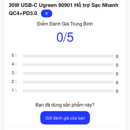
30W USB-C Ugreen 90901 Hỗ trợ Sạc Nhanh
QC4+PD3.0
0
Điểm Đánh Giá Trung Bình
0/5
5
0
4
0
3
0
2
0
1
0
Bạn đã dùng sản phẩm này?
Gửi đánh giá của bạn