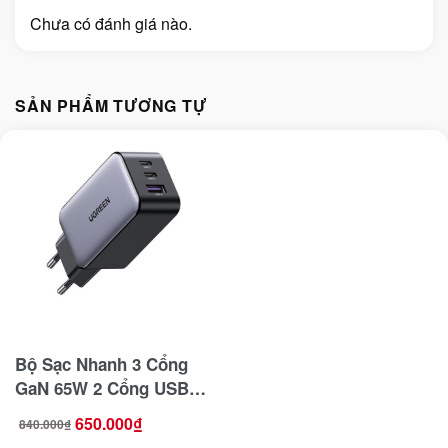
Chưa có đánh giá nào.
SẢN PHẨM TƯƠNG TỰ
Bộ Sạc Nhanh 3 Cổng
GaN 65W 2 Cổng USB-C
1 Cổng USB A Ugreen
650.000
₫
840.000
₫
Giá
Giá
10335
gốc
hiện
là:
tại