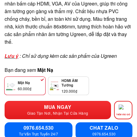
nhân bấm cáp HDMI, VGA, AV của Ugreen, giúp thi công
âm tường gọn gàng và thẩm mỹ. Chất liệu nhựa PVC
chống cháy, bền bỉ, an toàn khi sử dụng. Màu trắng trang
nhã, kích thước chuẩn 86x86mm, tương thích hoàn hảo với
các sản phẩm nhân âm tường Ugreen, dễ lắp đặt và thay
thế.
Lưu ý
: Chỉ sử dụng kèm các sản phẩm của Ugreen
Bạn đang xem
Mặt Nạ
HDMI ÂM
Mặt Nạ
Tường
60.000
₫
120.000
₫
MUA NGAY
Giao Tận Nơi, Nhận Tại Cửa Hàng
THÊM VÀO GIỎ
0976.654.530
CHAT ZALO
Tư Vấn Trực Tuyến 24/7
0976.654.530