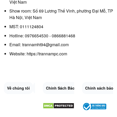
Việt Nam
Show room: Số 69 Lương Thế Vinh, phường Đại Mỗ, TP
Hà Nội, Việt Nam
MST: 0111124804
Hotline: 0976654530 - 0866881468
Email: trannamht94@gmail.com
Website:
https://trannampc.com
Về chúng tôi
Liên Hệ
Chính Sách Bảo Mật
Quy Định Chung
Chính sách bảo 
Đổi trả và hoàn 
Sitemap.XML