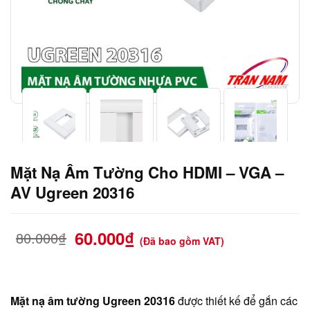
Mặt Nạ Âm Tường Cho HDMI – VGA –
AV Ugreen 20316
60.000
₫
80.000
₫
(Đã bao gồm VAT)
Mặt nạ âm tường Ugreen 20316
được thiết kế để gắn các