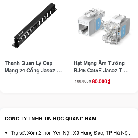
Thanh Quản Lý Cáp
Hạt Mạng Âm Tường
Mạng 24 Cổng Jasoz T-
RJ45 Cat5E Jasoz T-
E311 — Thép Chống Rỉ
E298 -Cắm Thẳng 180°,
80.000
₫
100.000
₫
Giá
Giá
Sơn Tĩnh Điện
Đầu Kết Nối Mạ Vàng
gốc
hiện
là:
tại
100.000₫.
là:
80.000₫.
CÔNG TY TNHH TIN HỌC QUANG NAM
Trụ sở: Xóm 2 thôn Yên Nội, Xã Hưng Đạo, TP Hà Nội,