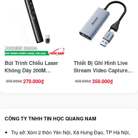
Bút Trình Chiếu Laser
Thiết Bị Ghi Hình Live
Không Dây 200M
Stream Video Capture
Ugreen 50654 ( Dùng
Card HDMI to USB-A/
270.000
₫
350.000
₫
350.000
₫
450.000
₫
Giá
Giá
Giá
Giá
Pin AAA)
Type C Hỗ Trợ 4K
gốc
hiện
gốc
hiện
là:
tại
là:
tại
350.000₫.
là:
450.000₫.
là:
PD100W Jasoz T-G190
270.000₫.
350.000₫.
CÔNG TY TNHH TIN HỌC QUANG NAM
Trụ sở: Xóm 2 thôn Yên Nội, Xã Hưng Đạo, TP Hà Nội,