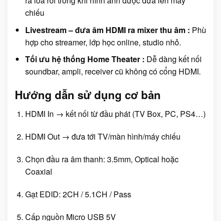
ra loa rời trong khi hình ảnh được đưa lên máy
chiếu
Livestream – đưa âm HDMI ra mixer thu âm :
Phù
hợp cho streamer, lớp học online, studio nhỏ.
Tối ưu hệ thống Home Theater :
Dễ dàng kết nối
soundbar, ampli, receiver cũ không có cổng HDMI.
Hướng dẫn sử dụng cơ bản
HDMI In → kết nối từ đầu phát (TV Box, PC, PS4…)
HDMI Out → đưa tới TV/màn hình/máy chiếu
Chọn đầu ra âm thanh: 3.5mm, Optical hoặc
Coaxial
Gạt EDID: 2CH / 5.1CH / Pass
Cấp nguồn Micro USB 5V