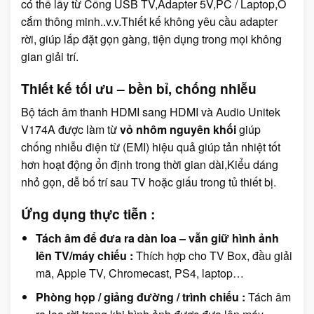
có thể lấy từ Cổng USB TV,Adapter 5V,PC / Laptop,Ổ
cắm thông minh..v.v.Thiết kế không yêu cầu adapter
rời, giúp lắp đặt gọn gàng, tiện dụng trong mọi không
gian giải trí.
Thiết kế tối ưu – bền bỉ, chống nhiễu
Bộ tách âm thanh HDMI sang HDMI và Audio Unitek
V174A được làm từ
vỏ nhôm nguyên khối
giúp
chống nhiễu điện từ (EMI) hiệu quả giúp tản nhiệt tốt
hơn hoạt động ổn định trong thời gian dài,Kiểu dáng
nhỏ gọn, dễ bố trí sau TV hoặc giấu trong tủ thiết bị.
Ứng dụng thực tiễn :
Tách âm để đưa ra dàn loa – vẫn giữ hình ảnh
lên TV/máy chiếu :
Thích hợp cho TV Box, đầu giải
mã, Apple TV, Chromecast, PS4, laptop…
Phòng họp / giảng đường / trình chiếu :
Tách âm