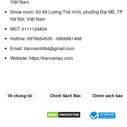
Việt Nam
Show room: Số 69 Lương Thế Vinh, phường Đại Mỗ, TP
Hà Nội, Việt Nam
MST: 0111124804
Hotline: 0976654530 - 0866881468
Email: trannamht94@gmail.com
Website:
https://trannampc.com
Về chúng tôi
Liên Hệ
Chính Sách Bảo Mật
Quy Định Chung
Chính sách bảo 
Đổi trả và hoàn 
Sitemap.XML