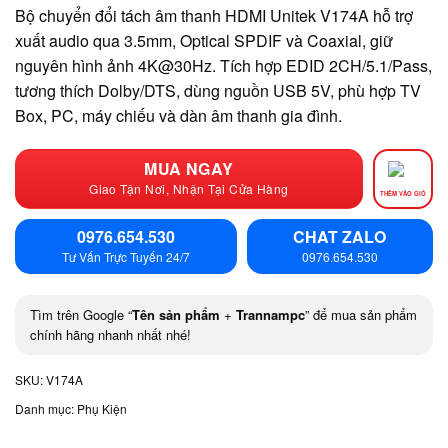
Bộ chuyển đổi tách âm thanh HDMI Unitek V174A hỗ trợ
xuất audio qua 3.5mm, Optical SPDIF và Coaxial, giữ
nguyên hình ảnh 4K@30Hz. Tích hợp EDID 2CH/5.1/Pass,
tương thích Dolby/DTS, dùng nguồn USB 5V, phù hợp TV
Box, PC, máy chiếu và dàn âm thanh gia đình.
MUA NGAY
Giao Tận Nơi, Nhận Tại Cửa Hàng
THÊM VÀO GIỎ
0976.654.530
CHAT ZALO
Tư Vấn Trực Tuyến 24/7
0976.654.530
Tìm trên Google “
Tên sản phẩm
+
Trannampc
” để mua sản phẩm
chính hãng nhanh nhất nhé!
SKU:
V174A
Danh mục:
Phụ Kiện