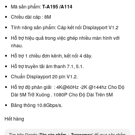
Mã sản phẩm:
T-A195 /A114
Chiều dài cáp : 8M
Tính năng sản phẩm: Cáp kết nối Displayport V1.2
Hỗ trợ hiệu quả trong việc ghép nhiều màn hình với
nhau.
Hỗ trợ 1 chiều đơn kênh, kết nối 4 dây.
Hỗ trợ truyền tải âm thanh 7.1, 5.1.
Chuẩn Displayport 20 pin V1.2.
Hỗ trợ độ phân giải : 4K@60Hz -2K @144hz Cho Độ
Dài 5M Trở Xuông . 1080P Cho Độ Dài Trên 5M
Băng thông 10.8Gbps/s.
Hết hàng
Tìm trên Google “
Tên sản phẩm
+
Trannampc
” để mua sản phẩm