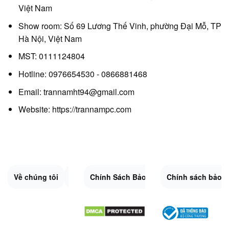
Việt Nam
Show room: Số 69 Lương Thế Vinh, phường Đại Mỗ, TP
Hà Nội, Việt Nam
MST: 0111124804
Hotline: 0976654530 - 0866881468
Email: trannamht94@gmail.com
Website:
https://trannampc.com
Về chúng tôi
Liên Hệ
Chính Sách Bảo Mật
Quy Định Chung
Chính sách bảo 
Đổi trả và hoàn 
Sitemap.XML