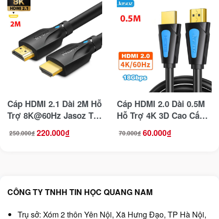
Cáp HDMI 2.1 Dài 2M Hỗ
Cáp HDMI 2.0 Dài 0.5M
Trợ 8K@60Hz Jasoz T-
Hỗ Trợ 4K 3D Cao Cấp
A236
Jasoz T-A251
220.000
₫
60.000
₫
250.000
₫
70.000
₫
Giá
Giá
Giá
Giá
gốc
hiện
gốc
hiện
là:
tại
là:
tại
250.000₫.
là:
70.000₫.
là:
220.000₫.
60.000₫.
CÔNG TY TNHH TIN HỌC QUANG NAM
Trụ sở: Xóm 2 thôn Yên Nội, Xã Hưng Đạo, TP Hà Nội,