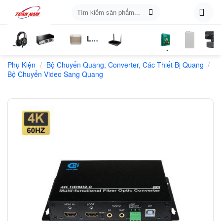
Skip
Tìm
to
kiếm:
content
Loa
ụ
Tai
Switch
Bluetooth
4G
Kich
Phần
Phụ
Web
/
/
n
Phụ Kiện
Nghe
Chia
Bộ Chuyển Quang, Converter, Các Thiết Bị Quang
LTE
Sóng
Mềm
Kiện
Bộ Chuyển Video Sang Quang
Mạng