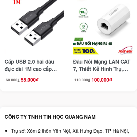
Cáp USB 2.0 hai đầu
Đầu Nối Mạng LAN CAT
đực dài 1M cao cấp
7, Thiết Kế Hình Trụ,
Ugreen 10309
Chống Sét, Tốc Độ
55.000
₫
100.000
₫
60.000
₫
110.000
₫
Giá
Giá
Giá
Giá
10Gbps Ugreen 20391
gốc
hiện
gốc
hiện
là:
tại
là:
tại
60.000₫.
là:
110.000₫.
là:
55.000₫.
100.000₫.
CÔNG TY TNHH TIN HỌC QUANG NAM
Trụ sở: Xóm 2 thôn Yên Nội, Xã Hưng Đạo, TP Hà Nội,