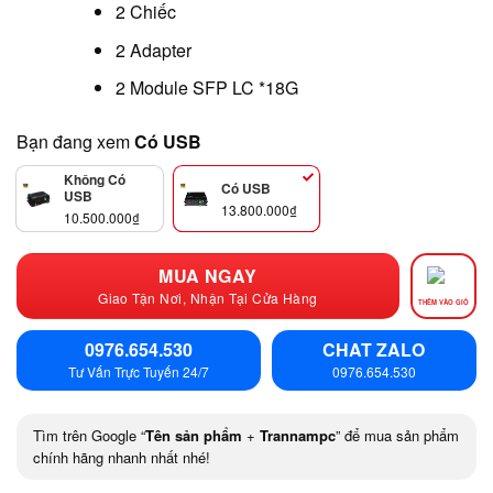
2 Chiếc
2 Adapter
2 Module SFP LC *18G
Bạn đang xem
Có USB
Không Có
Có USB
USB
13.800.000
₫
10.500.000
₫
MUA NGAY
Giao Tận Nơi, Nhận Tại Cửa Hàng
THÊM VÀO GIỎ
0976.654.530
CHAT ZALO
Tư Vấn Trực Tuyến 24/7
0976.654.530
Tìm trên Google “
Tên sản phẩm
+
Trannampc
” để mua sản phẩm
chính hãng nhanh nhất nhé!