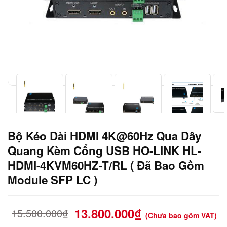
Bộ Kéo Dài HDMI 4K@60Hz Qua Dây
Quang Kèm Cổng USB HO-LINK HL-
HDMI-4KVM60HZ-T/RL ( Đã Bao Gồm
Module SFP LC )
13.800.000
₫
15.500.000
₫
(Chưa bao gồm VAT)