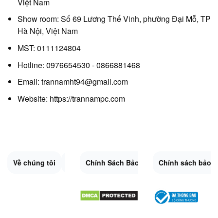
Việt Nam
Show room: Số 69 Lương Thế Vinh, phường Đại Mỗ, TP
Hà Nội, Việt Nam
MST: 0111124804
Hotline: 0976654530 - 0866881468
Email: trannamht94@gmail.com
Website:
https://trannampc.com
Về chúng tôi
Liên Hệ
Chính Sách Bảo Mật
Quy Định Chung
Chính sách bảo 
Đổi trả và hoàn 
Sitemap.XML