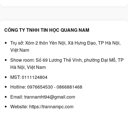
là:
tại
là:
tại
60.000₫.
là:
1.250.000₫.
là:
50.000₫.
990.000₫.
CÔNG TY TNHH TIN HỌC QUANG NAM
Trụ sở: Xóm 2 thôn Yên Nội, Xã Hưng Đạo, TP Hà Nội,
Việt Nam
Show room: Số 69 Lương Thế Vinh, phường Đại Mỗ, TP
Hà Nội, Việt Nam
MST: 0111124804
Hotline: 0976654530 - 0866881468
Email: trannamht94@gmail.com
Website:
https://trannampc.com