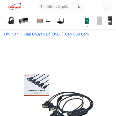
Skip
Tìm
to
kiếm:
content
Loa
ụ
Tai
Switch
Bluetooth
4G
Kich
Phần
Phụ
Web
/
/
n
Phụ Kiện
Nghe
Chia
Cáp Chuyển Đổi USB
LTE
Cáp USB Com
Sóng
Mềm
Kiện
Mạng