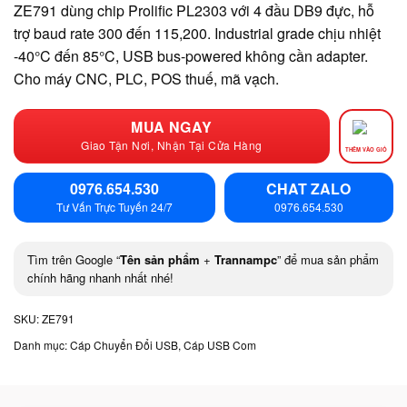
ZE791 dùng chip Prolific PL2303 với 4 đầu DB9 đực, hỗ
trợ baud rate 300 đến 115,200. Industrial grade chịu nhiệt
-40°C đến 85°C, USB bus-powered không cần adapter.
Cho máy CNC, PLC, POS thuế, mã vạch.
MUA NGAY
Giao Tận Nơi, Nhận Tại Cửa Hàng
THÊM VÀO GIỎ
0976.654.530
CHAT ZALO
Tư Vấn Trực Tuyến 24/7
0976.654.530
Tìm trên Google “
Tên sản phẩm
+
Trannampc
” để mua sản phẩm
chính hãng nhanh nhất nhé!
SKU:
ZE791
Danh mục:
Cáp Chuyển Đổi USB
,
Cáp USB Com