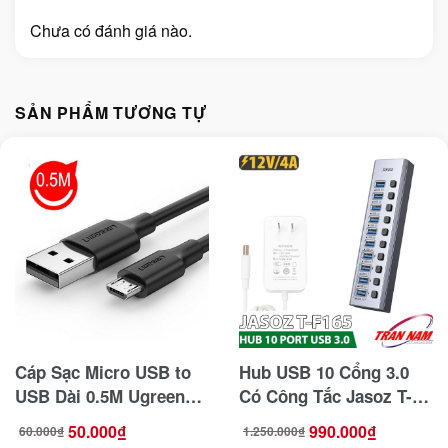
Chưa có đánh giá nào.
SẢN PHẨM TƯƠNG TỰ
Cáp Sạc Micro USB to
Hub USB 10 Cổng 3.0
USB Dài 0.5M Ugreen
Có Công Tắc Jasoz T-
60135
F165 ( Kèm Nguồn
50.000
₫
990.000
₫
60.000
₫
1.250.000
₫
Giá
Giá
Giá
Giá
12V/4A )
gốc
hiện
gốc
hiện