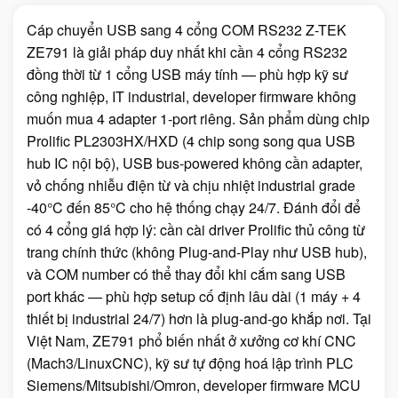
Cáp chuyển USB sang 4 cổng COM RS232 Z-TEK
ZE791 là giải pháp duy nhất khi cần 4 cổng RS232
đồng thời từ 1 cổng USB máy tính — phù hợp kỹ sư
công nghiệp, IT industrial, developer firmware không
muốn mua 4 adapter 1-port riêng. Sản phẩm dùng chip
Prolific PL2303HX/HXD (4 chip song song qua USB
hub IC nội bộ), USB bus-powered không cần adapter,
vỏ chống nhiễu điện từ và chịu nhiệt industrial grade
-40°C đến 85°C cho hệ thống chạy 24/7. Đánh đổi để
có 4 cổng giá hợp lý: cần cài driver Prolific thủ công từ
trang chính thức (không Plug-and-Play như USB hub),
và COM number có thể thay đổi khi cắm sang USB
port khác — phù hợp setup cố định lâu dài (1 máy + 4
thiết bị industrial 24/7) hơn là plug-and-go khắp nơi. Tại
Việt Nam, ZE791 phổ biến nhất ở xưởng cơ khí CNC
(Mach3/LinuxCNC), kỹ sư tự động hoá lập trình PLC
Siemens/Mitsubishi/Omron, developer firmware MCU