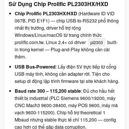
Sử Dụng Chip Prolific PL2303HX/HXD
Chip Prolific PL2303HX/HXD
(Hardware ID VID
067B, PID E1F1) — chip USB-to-RS232 phổ thông
nhất thị trường, driver hỗ trợ rộng
Windows/Linux/macOS từ trang chính thức
prolific.com.tw. Linux 2.4+ có driver
built-
pl2303
in trong kernel — Plug-and-Play không cần cài
thêm.
USB Bus-Powered
: Lấy điện 5V trực tiếp từ cổng
USB máy tính, không cần adapter rời. Tiện cho
setup di động lập trình firmware tại site khách hàng.
Baud rate 300 – 115,200 stable
: Đủ cho hầu hết
thiết bị industrial (PLC Siemens 9600/19200, máy
CNC Mach3 9600-38400, máy POS 9600, máy mã
vạch 9600-115200). Chip hỗ trợ theoretical 1
Mbaud nhưng stable thực tế chỉ 115,200 — config
cao hơn có thể gặp data corruption.