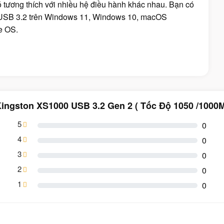
 tương thích với nhiều hệ điều hành khác nhau. Bạn có
 USB 3.2 trên Windows 11, Windows 10, macOS
me OS.
ingston XS1000 USB 3.2 Gen 2 ( Tốc Độ 1050 /1000
5
0
4
0
3
0
2
0
1
0