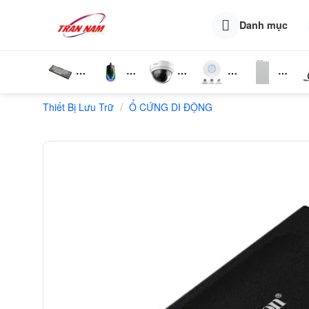
Skip
to
Danh mục
content
Bàn
Chuột
Camera
Router
Phụ
T
/
Thiết Bị Lưu Trữ
Phím
Ổ CỨNG DI ĐỘNG
Wifi
Wifi
Kiện
N