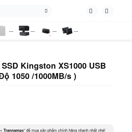
hụ
Webcam
Dock
Converter
iện
Cắm Ổ
Cứng
g SSD Kingston XS1000 USB
 Độ 1050 /1000MB/s )
+
Trannampc
” để mua sản phẩm chính hãng nhanh nhất nhé!