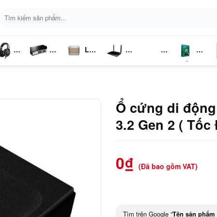
Tìm
kiếm:
Loa
ai
Switch
Bluetooth
4G LTE
Kich
Phần
P
ghe
Chia
Sóng
Mềm
K
Mạng
Ổ cứng di độn
3.2 Gen 2 ( Tốc
0
₫
(Đã bao gồm VAT)
Tìm trên Google “
Tên sản phẩm