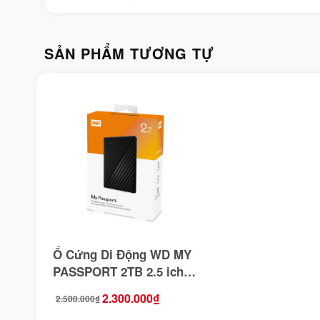
SẢN PHẨM TƯƠNG TỰ
Ổ Cứng Di Động WD MY
PASSPORT 2TB 2.5 ich
Kết Nối USB 3.0
2.300.000
₫
2.500.000
₫
Giá
Giá
gốc
hiện