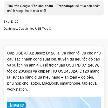
Tìm trên Google “
Tên sản phẩm
+
Trannampc
” để mua sản phẩm
chính hãng nhanh nhất nhé!
SKU:
D120
Danh mục:
Cáp tín hiệu USB Type C
Cáp USB-C 3.2 Jasoz D120 là lựa chọn tối ưu cho nhu
cầu sạc nhanh công suất lớn, truyền dữ liệu tốc độ cao
và xuất hình ảnh 4K. Hỗ trợ chuẩn USB PD 3.1 240W,
tốc độ 20Gbps và chipset HU USB4332A, D120 mang
lại sự cân bằng giữa hiệu năng – an toàn – độ bền,
phù hợp cho laptop, MacBook, smartphone, tablet và
workstation.