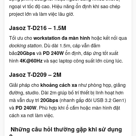
ngoại vi tốc độ cao. Hiệu năng ổn định khi sao chép
project lớn và làm việc lâu giờ.
Jasoz T-D216 – 1.5M
Tối ưu cho
workstation đa màn hình
hoặc kết nối qua
docking station
. Dù dài 1.5m, cáp vẫn đảm
bảo
20Gbps
và
PD 240W
ổn định, đáp ứng tốt xuất
hình
4K@60Hz
và sạc laptop công suất lớn cùng lúc.
Jasoz T-D209 – 2M
Giải pháp cho
khoảng cách xa
như phòng họp, giảng
đường, studio. Dài 2m giúp bố trí thiết bị linh hoạt hơn
mà vẫn duy trì
20Gbps
(nhanh gấp đôi USB 3.2 Gen1)
và
PD 240W
. Phù hợp khi ổ cắm hoặc màn hình đặt
cách xa nơi làm việc.
Những câu hỏi thường gặp khi sử dụng