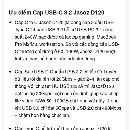
Ưu điểm Cap USB-C 3.2 Jasoz D120
Cáp C to C Jasoz D120 ;là dòng cáp 2 đầu USB
Type C Chuẩn USB 3.2 hỗ trợ USB PD 3.1 công
suất 240W, sạc được cả laptop gaming, MacBook
Pro M2/M3, workstation. So với các dòng cáp USB-
C thường chỉ dừng ở 60–100W, Jasoz D120 vượt
trội và thay thế hoàn toàn adapter riêng.
Cáp Sạc USB-C Chuẩn USB 3.2 có tốc độ Truyền
dữ liệu tối đa lên tới 20Gbps – gấp 2–4 lần cáp phổ
thông Với chipset HU USB4332A thì JasozD120
đạt tốc độ 20Gbps một cách ổn định giúp sao chép
file video RAW 50–100GB chỉ trong vài giây. Trong
khi USB 3.0 chỉ đạt 5Gbps và USB 2.0 chỉ 480Mbps
– chậm hơn hàng chục lần.
Cáp Type C hỗ trợ xuất hình ảnh Jasoz D120 là