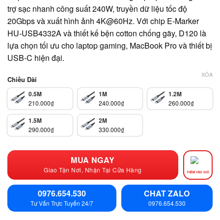
trợ sạc nhanh công suất 240W, truyền dữ liệu tốc độ
20Gbps và xuất hình ảnh 4K@60Hz. Với chip E-Marker
HU-USB4332A và thiết kế bện cotton chống gãy, D120 là
lựa chọn tối ưu cho laptop gaming, MacBook Pro và thiết bị
USB-C hiện đại.
XÓA
Chiều Dài
0.5M
1M
1.2M
210.000
₫
240.000
₫
260.000
₫
1.5M
2M
290.000
₫
330.000
₫
MUA NGAY
Giao Tận Nơi, Nhận Tại Cửa Hàng
THÊM VÀO GIỎ
0976.654.530
CHAT ZALO
Tư Vấn Trực Tuyến 24/7
0976.654.530