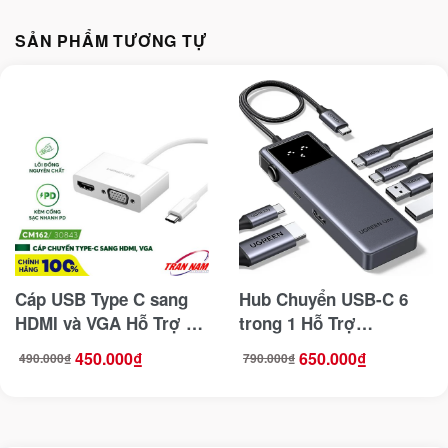
SẢN PHẨM TƯƠNG TỰ
Cáp USB Type C sang
Hub Chuyển USB-C 6
HDMI và VGA Hỗ Trợ 4K
trong 1 Hỗ Trợ
Kèm Ugreen 30843
4K@60Hz , 2x USB 3.2,
450.000
₫
650.000
₫
490.000
₫
790.000
₫
Giá
Giá
Giá
Giá
2x USB-C 3.2 Tốc Độ
gốc
hiện
gốc
hiện
là:
tại
là:
tại
490.000₫.
là:
790.000₫.
là:
10Gbps Ugreen 35998
450.000₫.
650.000₫.