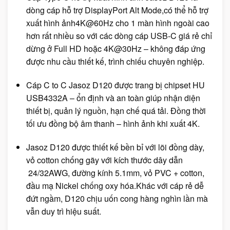
dòng cáp hỗ trợ DisplayPort Alt Mode,có thể hỗ trợ
xuất hình ảnh4K@60Hz cho 1 màn hình ngoài cao
hơn rất nhiều so với các dòng cáp USB-C giá rẻ chỉ
dừng ở Full HD hoặc 4K@30Hz – không đáp ứng
được nhu cầu thiết kế, trình chiếu chuyên nghiệp.
Cáp C to C Jasoz D120 được trang bị chipset HU
USB4332A – ổn định và an toàn giúp nhận diện
thiết bị, quản lý nguồn, hạn chế quá tải. Đồng thời
tối ưu đồng bộ âm thanh – hình ảnh khi xuất 4K.
Jasoz D120 được thiết kế bền bỉ với lõi đồng dày,
vỏ cotton chống gãy với kích thước dây dẫn
24/32AWG, đường kính 5.1mm, vỏ PVC + cotton,
đầu mạ Nickel chống oxy hóa.Khác với cáp rẻ dễ
đứt ngầm, D120 chịu uốn cong hàng nghìn lần mà
vẫn duy trì hiệu suất.