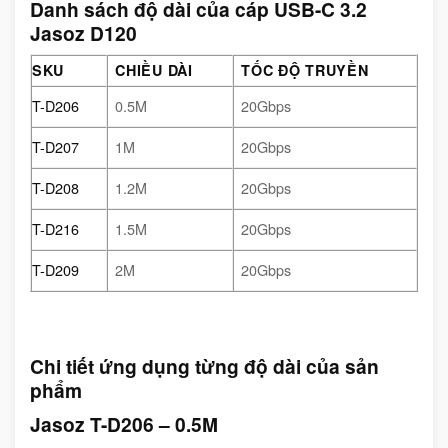
Danh sách độ dài của cáp USB-C 3.2
Jasoz D120
SKU
CHIỀU DÀI
TỐC ĐỘ TRUYỀN
T-D206
0.5M
20Gbps
T-D207
1M
20Gbps
T-D208
1.2M
20Gbps
T-D216
1.5M
20Gbps
T-D209
2M
20Gbps
Chi tiết ứng dụng từng độ dài của sản
phẩm
Jasoz T-D206 – 0.5M