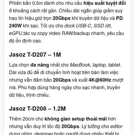
Phiên bản 0.5m dành cho nhu cầu
hiệu suất tuyệt đối
ở khoảng cách rất gần. Chiều dài ngắn giúp giảm suy
hao tín hiệu,giữ trọn
20Gbps
khi truyền dữ liệu và
PD
240W
khi sạc. Tối ưu cho
dock USB-C, SSD rời,
eGPU
,tác vụ copy video RAW/backup nhanh, yêu cầu
độ ổn định cao.
Jasoz T-D207 – 1M
Lựa chọn
đa năng
nhất cho
MacBook, laptop, tablet
.
Dài vừa đủ để di chuyển linh hoạt trên bàn làm việc
nhưng vẫn đảm bảo
20Gbps
và xuất
4K@60Hz
mượt
mà. Phù hợp dùng hàng ngày cho sạc nhanh, truyền
dữ liệu, trình chiếu.
Jasoz T-D208 – 1.2M
Thêm 20cm cho
không gian setup thoải mái
hơn
nhưng vẫn duy trì tốc độ
20Gbps
. Lý tưởng cho
editor
dựng phim, designer
hoặc người dùng nhiều thiết bị