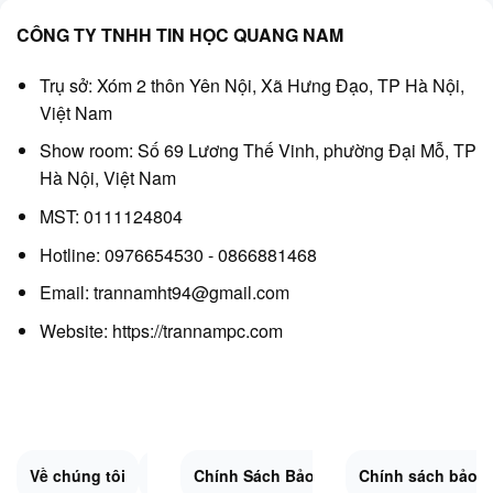
CÔNG TY TNHH TIN HỌC QUANG NAM
Trụ sở: Xóm 2 thôn Yên Nội, Xã Hưng Đạo, TP Hà Nội,
Việt Nam
Show room: Số 69 Lương Thế Vinh, phường Đại Mỗ, TP
Hà Nội, Việt Nam
MST: 0111124804
Hotline: 0976654530 - 0866881468
Email: trannamht94@gmail.com
Website:
https://trannampc.com
Về chúng tôi
Liên Hệ
Chính Sách Bảo Mật
Quy Định Chung
Chính sách bảo 
Đổi trả và hoàn 
Sitemap.XML