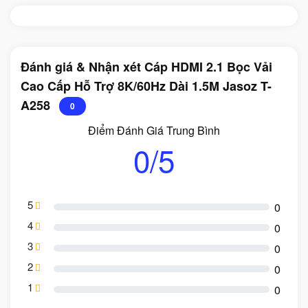
Đánh giá & Nhận xét Cáp HDMI 2.1 Bọc Vải
Cao Cấp Hỗ Trợ 8K/60Hz Dài 1.5M Jasoz T-
A258
0
Điểm Đánh Giá Trung Bình
0/5
5
0
4
0
3
0
2
0
1
0