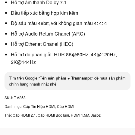
Hỗ trợ âm thanh Dolby 7.1
Đầu tiếp xúc bằng hợp kim kẽm
Độ sâu màu 48bit, với không gian màu 4: 4: 4
Hỗ trợ Audio Return Chanel (ARC)
Hỗ trợ Ethenet Chanel (HEC)
Hỗ trợ độ phân giải: HDR 8K@60Hz, 4K@120Hz,
2K@144Hz
Tìm trên Google “
Tên sản phẩm
+
Trannampc
” để mua sản phẩm
chính hãng nhanh nhất nhé!
SKU:
T-A258
Danh mục:
Cáp Tín Hiệu HDMI
,
Cáp HDMI
Thẻ:
Cáp HDMI 2.1
,
Cáp HDMI Bọc lưới
,
HDMI 1.5M
,
Jasoz