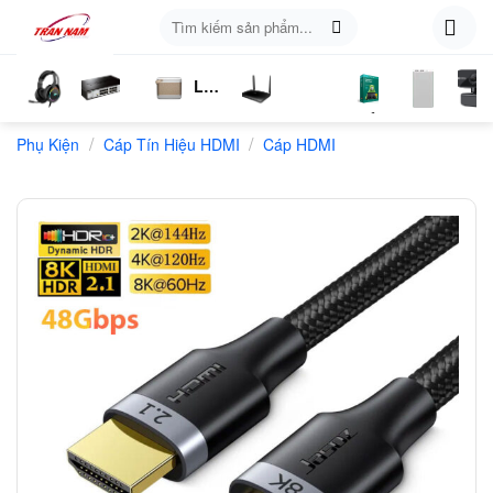
Skip
Tìm
to
kiếm:
content
Loa
ụ
Tai
Switch
Bluetooth
4G
Kich
Phần
Phụ
Web
/
/
n
Phụ Kiện
Nghe
Chia
Cáp Tín Hiệu HDMI
LTE
Cáp HDMI
Sóng
Mềm
Kiện
Mạng