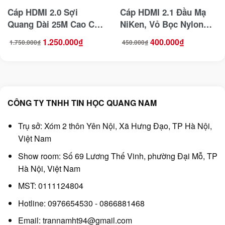
Cáp HDMI 2.0 Sợi
Cáp HDMI 2.1 Đầu Mạ
Quang Dài 25M Cao Cấp
NiKen, Vỏ Bọc Nylon
Hỗ Trợ 4K/60Hz HDR
Dài 2M Hỗ Trợ
1.250.000
₫
400.000
₫
1.750.000
₫
450.000
₫
Giá
Giá
Giá
Giá
Jasoz T-A296
8K@60Hz Jasoz T-A212
gốc
hiện
gốc
hiện
là:
tại
là:
tại
1.750.000₫.
là:
450.000₫.
là:
1.250.000₫.
400.000₫.
CÔNG TY TNHH TIN HỌC QUANG NAM
Trụ sở: Xóm 2 thôn Yên Nội, Xã Hưng Đạo, TP Hà Nội,
Việt Nam
Show room: Số 69 Lương Thế Vinh, phường Đại Mỗ, TP
Hà Nội, Việt Nam
MST: 0111124804
Hotline: 0976654530 - 0866881468
Email: trannamht94@gmail.com