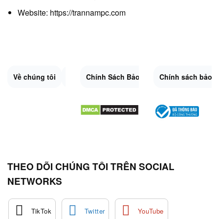
Website:
https://trannampc.com
Về chúng tôi
Liên Hệ
Chính Sách Bảo Mật
Quy Định Chung
Chính sách bảo 
Đổi trả và hoàn 
Sitemap.XML
THEO DÕI CHÚNG TÔI TRÊN SOCIAL
NETWORKS