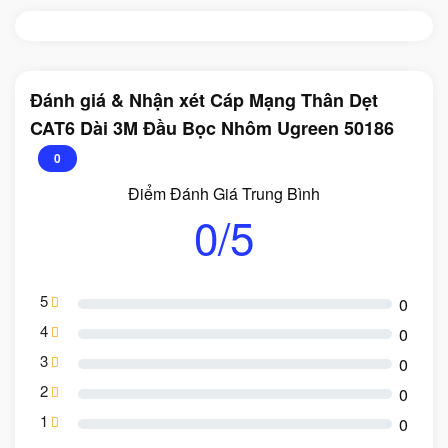
Đánh giá & Nhận xét Cáp Mạng Thân Dẹt
CAT6 Dài 3M Đầu Bọc Nhôm Ugreen 50186
0
Điểm Đánh Giá Trung Bình
0/5
5
0
4
0
3
0
2
0
1
0