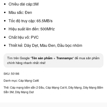
Chiều dài cáp:3M
Màu sắc: Đen
Tốc độ truy cập: 65.5MB/s
Hiệu suất lên đến: 500MHz
Chất liệu vỏ: PVC
Thiết kế: Dây Dẹt, Màu Đen, Đầu bọc nhôm
Tìm trên Google “
Tên sản phẩm
+
Trannampc
” để mua sản phẩm
chính hãng nhanh nhất nhé!
SKU:
50186
Danh mục:
Cáp Mạng Cat6
Thẻ:
Cáp mạng bấm sẵn 2 Đầu
,
Cáp Mạng Cat 6
,
Dây Mạng
,
Dây Mạng Bấm
Sẵn 3M
,
Dây Mạng Dẹt