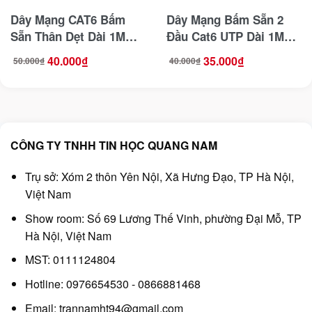
Dây Mạng CAT6 Bấm
Dây Mạng Bấm Sẵn 2
Sẵn Thân Dẹt Dài 1M
Đầu Cat6 UTP Dài 1M
Ugreen 50173
Ugreen 11201
40.000
₫
35.000
₫
50.000
₫
40.000
₫
Giá
Giá
Giá
Giá
gốc
hiện
gốc
hiện
là:
tại
là:
tại
50.000₫.
là:
40.000₫.
là:
40.000₫.
35.000₫.
CÔNG TY TNHH TIN HỌC QUANG NAM
Trụ sở: Xóm 2 thôn Yên Nội, Xã Hưng Đạo, TP Hà Nội,
Việt Nam
Show room: Số 69 Lương Thế Vinh, phường Đại Mỗ, TP
Hà Nội, Việt Nam
MST: 0111124804
Hotline: 0976654530 - 0866881468
Email: trannamht94@gmail.com