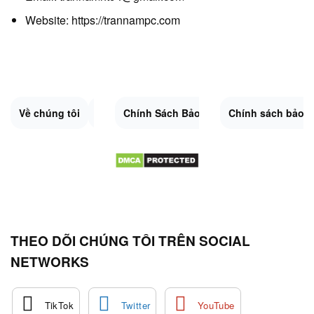
Website:
https://trannampc.com
Về chúng tôi
Liên Hệ
Chính Sách Bảo Mật
Quy Định Chung
Chính sách bảo 
Đổi trả và hoàn 
Sitemap.XML
THEO DÕI CHÚNG TÔI TRÊN SOCIAL
NETWORKS