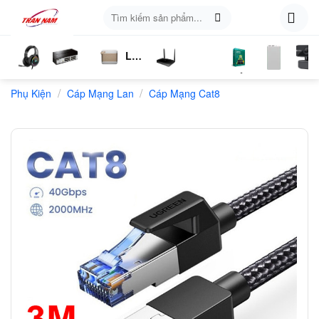
Skip
Tìm
to
kiếm:
content
Loa
ụ
Tai
Switch
Bluetooth
4G
Kich
Phần
Phụ
Web
/
/
n
Phụ Kiện
Nghe
Chia
Cáp Mạng Lan
Cáp Mạng Cat8
LTE
Sóng
Mềm
Kiện
Mạng