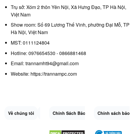
Trụ sở: Xóm 2 thôn Yên Nội, Xã Hưng Đạo, TP Hà Nội,
Việt Nam
Show room: Số 69 Lương Thế Vinh, phường Đại Mỗ, TP
Hà Nội, Việt Nam
MST: 0111124804
Hotline: 0976654530 - 0866881468
Email: trannamht94@gmail.com
Website:
https://trannampc.com
Về chúng tôi
Liên Hệ
Chính Sách Bảo Mật
Quy Định Chung
Chính sách bảo 
Đổi trả và hoàn 
Sitemap.XML