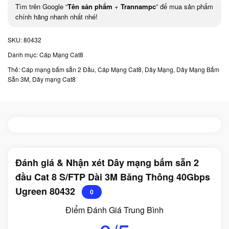
Tìm trên Google “
Tên sản phẩm
+
Trannampc
” để mua sản phẩm
chính hãng nhanh nhất nhé!
SKU:
80432
Danh mục:
Cáp Mạng Cat8
Thẻ:
Cáp mạng bấm sẵn 2 Đầu
,
Cáp Mạng Cat8
,
Dây Mạng
,
Dây Mạng Bấm
Sẵn 3M
,
Dây mạng Cat8
Đánh giá & Nhận xét Dây mạng bấm sẵn 2
đầu Cat 8 S/FTP Dài 3M Băng Thông 40Gbps
Ugreen 80432
0
Điểm Đánh Giá Trung Bình