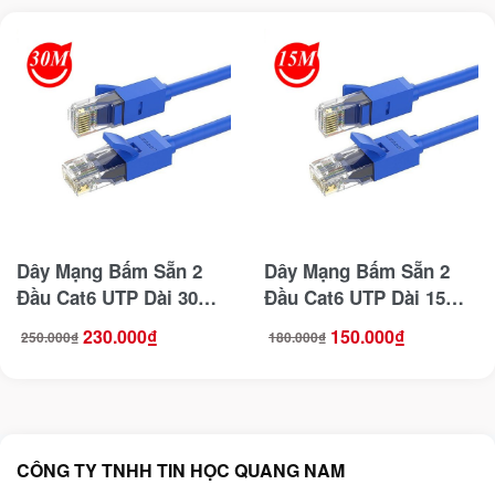
Dây Mạng Bấm Sẵn 2
Dây Mạng Bấm Sẵn 2
Đầu Cat6 UTP Dài 30M
Đầu Cat6 UTP Dài 15M
Ugreen 11209
Ugreen 11207
230.000
₫
150.000
₫
250.000
₫
180.000
₫
Giá
Giá
Giá
Giá
gốc
hiện
gốc
hiện
là:
tại
là:
tại
250.000₫.
là:
180.000₫.
là:
230.000₫.
150.000₫.
CÔNG TY TNHH TIN HỌC QUANG NAM