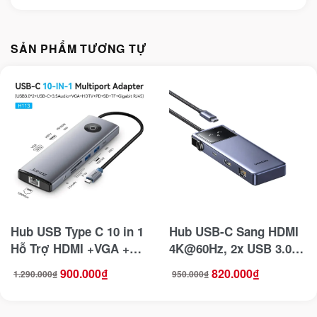
SẢN PHẨM TƯƠNG TỰ
Hub USB Type C 10 in 1
Hub USB-C Sang HDMI
Hỗ Trợ HDMI +VGA +
4K@60Hz, 2x USB 3.0,
LAN+
2x USB-C , 1x USB 2.0,
900.000
₫
820.000
₫
1.290.000
₫
950.000
₫
Giá
Giá
Giá
Giá
USB+SD/TF+Audio
1x RJ45 1Gbps, PD
gốc
hiện
gốc
hiện
là:
tại
là:
tại
1.290.000₫.
là:
950.000₫.
là:
3.5mm +PD100W Jasoz
100W Ugreen 45155
900.000₫.
820.000₫.
T-H113