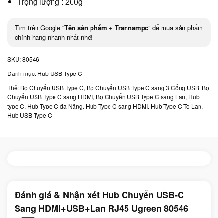
Trọng lượng : 200g
Tìm trên Google “
Tên sản phẩm
+
Trannampc
” để mua sản phẩm
chính hãng nhanh nhất nhé!
SKU:
80546
Danh mục:
Hub USB Type C
Thẻ:
Bộ Chuyển USB Type C
,
Bộ Chuyển USB Type C sang 3 Cổng USB
,
Bộ
Chuyển USB Type C sang HDMI
,
Bộ Chuyển USB Type C sang Lan
,
Hub
type C
,
Hub Type C đa Năng
,
Hub Type C sang HDMI
,
Hub Type C To Lan
,
Hub USB Type C
Đánh giá & Nhận xét Hub Chuyển USB-C
Sang HDMI+USB+Lan RJ45 Ugreen 80546