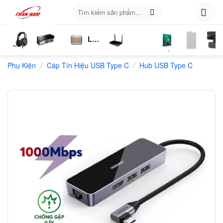
Skip
Tìm
to
kiếm:
content
Loa
ụ
Tai
Switch
Bluetooth
4G
Kich
Phần
Phụ
Web
/
/
n
Phụ Kiện
Nghe
Chia
Cáp Tín Hiệu USB Type C
LTE
Sóng
Hub USB Type C
Mềm
Kiện
Mạng