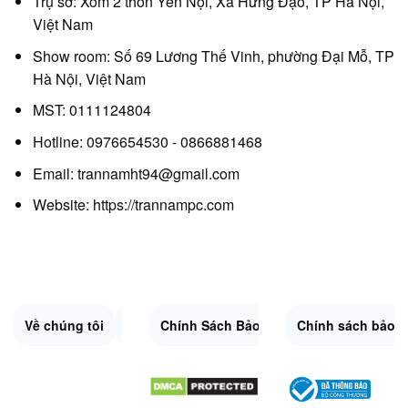
Trụ sở: Xóm 2 thôn Yên Nội, Xã Hưng Đạo, TP Hà Nội,
Việt Nam
Show room: Số 69 Lương Thế Vinh, phường Đại Mỗ, TP
Hà Nội, Việt Nam
MST: 0111124804
Hotline: 0976654530 - 0866881468
Email: trannamht94@gmail.com
Website:
https://trannampc.com
Về chúng tôi
Liên Hệ
Chính Sách Bảo Mật
Quy Định Chung
Chính sách bảo 
Đổi trả và hoàn 
Sitemap.XML