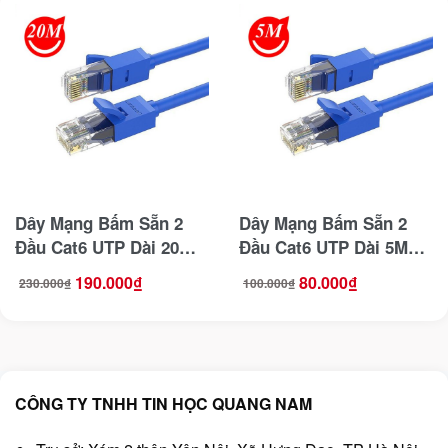
Dây Mạng Bấm Sẵn 2
Dây Mạng Bấm Sẵn 2
Đầu Cat6 UTP Dài 20M
Đầu Cat6 UTP Dài 5M
Ugreen 11206
Ugreen 11204
190.000
₫
80.000
₫
230.000
₫
100.000
₫
Giá
Giá
Giá
Giá
gốc
hiện
gốc
hiện
là:
tại
là:
tại
230.000₫.
là:
100.000₫.
là:
190.000₫.
80.000₫.
CÔNG TY TNHH TIN HỌC QUANG NAM