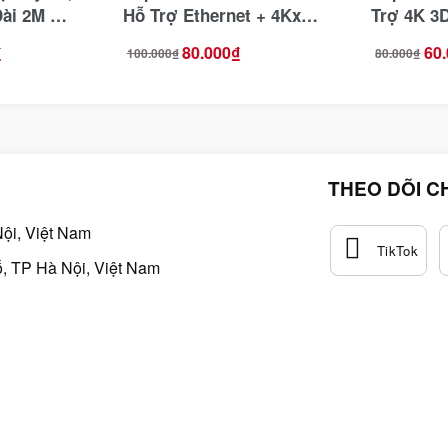
Dài 2M Hỗ
Hỗ Trợ Ethernet + 4Kx2K
Trợ 4K 3
green
Ugreen 30115
Jasoz T-
₫
80.000
₫
60
100.000
₫
80.000
₫
Giá
Giá
Giá
Giá
gốc
hiện
gốc
hiện
là:
tại
là:
tại
100.000₫.
là:
80.000₫.
là:
80.000₫.
60.000₫.
THEO DÕI C
ội, Việt Nam
, TP Hà Nội, Việt Nam