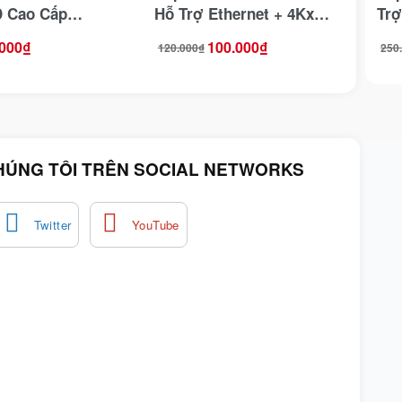
D Cao Cấp
Hỗ Trợ Ethernet + 4Kx2K
Trợ
A217 Chuẩn 2.0
Ugreen 60820
A2
.000
₫
100.000
₫
120.000
₫
250
Giá
Giá
Giá
Giá
gốc
hiện
gốc
hiện
là:
tại
là:
tại
120.000₫.
là:
250.
là:
100.000₫.
220.
HÚNG TÔI TRÊN SOCIAL NETWORKS