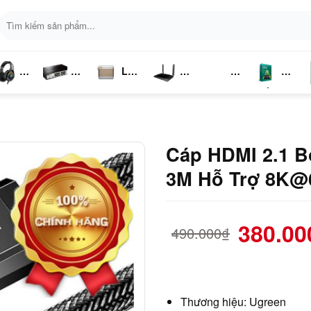
Tìm
kiếm:
Loa
ai
Switch
Bluetooth
4G LTE
Kich
Phần
P
ghe
Chia
Sóng
Mềm
K
Mạng
Cáp HDMI 2.1 B
3M Hỗ Trợ 8K@
380.00
490.000
₫
Thương hiệu: Ugreen