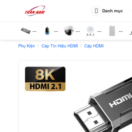
Skip
to
Danh mục
content
Bàn
Chuột
Camera
Router
Phụ
T
/
/
Phụ Kiện
Phím
Cáp Tín Hiệu HDMI
Wifi
Cáp HDMI
Wifi
Kiện
N