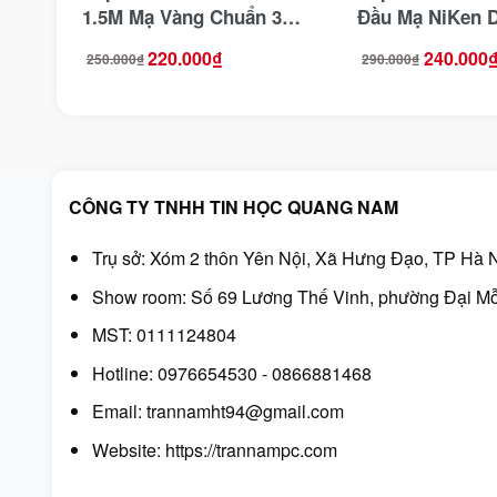
1.5M Mạ Vàng Chuẩn 3D
Đầu Mạ NiKen 
4K@60Hz Ugreen 50107
Trợ 4K@60Hz U
220.000
₫
240.000
250.000
₫
290.000
₫
Giá
Giá
Giá
Giá
70324
gốc
hiện
gốc
hiện
là:
tại
là:
tại
250.000₫.
là:
290.000₫.
là:
220.000₫.
240.000₫.
CÔNG TY TNHH TIN HỌC QUANG NAM
Trụ sở: Xóm 2 thôn Yên Nội, Xã Hưng Đạo, TP Hà N
Show room: Số 69 Lương Thế Vinh, phường Đại Mỗ
MST: 0111124804
Hotline: 0976654530 - 0866881468
Email: trannamht94@gmail.com
Website:
https://trannampc.com