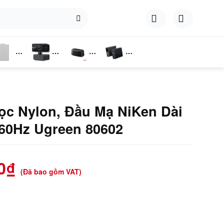
hụ
Webcam
Dock
Converter
iện
Cắm Ổ
Cứng
ọc Nylon, Đầu Mạ NiKen Dài
60Hz Ugreen 80602
0
₫
(Đã bao gồm VAT)