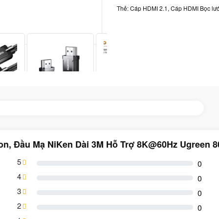
Thẻ:
Cáp HDMI 2.1
,
Cáp HDMI Bọc lướ
lon, Đầu Mạ NiKen Dài 3M Hỗ Trợ 8K@60Hz Ugreen 
5
0
4
0
3
0
2
0