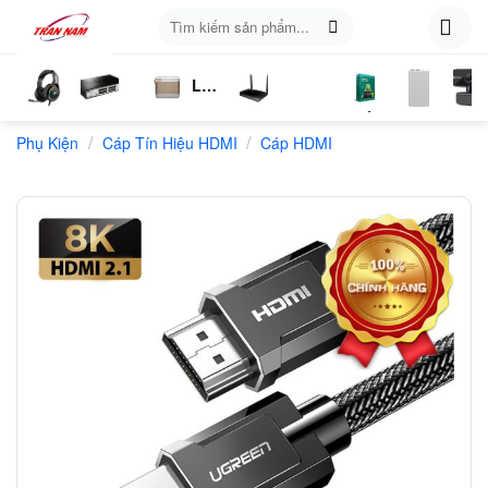
Skip
Tìm
to
kiếm:
content
Loa
ụ
Tai
Switch
Bluetooth
4G
Kich
Phần
Phụ
Web
/
/
n
Phụ Kiện
Nghe
Chia
Cáp Tín Hiệu HDMI
LTE
Cáp HDMI
Sóng
Mềm
Kiện
Mạng