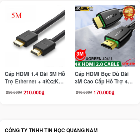
Cáp HDMI 1.4 Dài 5M Hỗ
Cáp HDMI Bọc Dù Dài
Trợ Ethernet + 4Kx2K
3M Cao Cấp Hỗ Trợ 4K
Ugreen 10109
Ugreen 40411 Chuẩn
210.000
₫
170.000
₫
250.000
₫
210.000
₫
Giá
Giá
Giá
Giá
V2.0
gốc
hiện
gốc
hiện
là:
tại
là:
tại
250.000₫.
là:
210.000₫.
là:
210.000₫.
170.000₫.
CÔNG TY TNHH TIN HỌC QUANG NAM