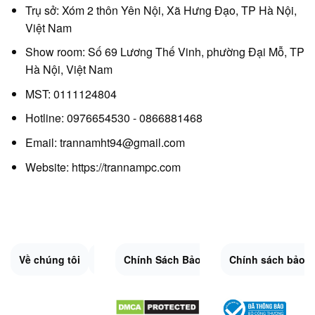
Trụ sở: Xóm 2 thôn Yên Nội, Xã Hưng Đạo, TP Hà Nội,
Việt Nam
Show room: Số 69 Lương Thế Vinh, phường Đại Mỗ, TP
Hà Nội, Việt Nam
MST: 0111124804
Hotline: 0976654530 - 0866881468
Email: trannamht94@gmail.com
Website:
https://trannampc.com
Về chúng tôi
Liên Hệ
Chính Sách Bảo Mật
Quy Định Chung
Chính sách bảo 
Đổi trả và hoàn 
Sitemap.XML