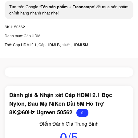
Tìm trên Google “
Tên sản phẩm
+
Trannampc
” để mua sản phẩm
chính hãng nhanh nhất nhé!
SKU:
50562
Danh mục:
Cáp HDMI
Thẻ:
Cáp HDMI 2.1
,
Cáp HDMI Bọc lưới
,
HDMI 5M
Đánh giá & Nhận xét Cáp HDMI 2.1 Bọc
Nylon, Đầu Mạ NiKen Dài 5M Hỗ Trợ
8K@60Hz Ugreen 50562
0
Điểm Đánh Giá Trung Bình
0/5