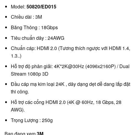
Model:
50820/ED015
Chiều dài : 3M
Băng Thông : 18Gbps
Tiêu chuẩn dây : 24AWG
Chuẩn cáp: HDMI 2.0 (Tương thích ngược với HDMI 1.4,
1.3..)
Hỗ trợ độ phân giải: 4K*2K@30Hz (4096x2160P) / Dual
Stream 1080p 3D
Đầu cáp mạ kim loại 24K , dây dạng dẹt dễ dang lắp đặt
thi công.
Hỗ trợ các cổng HDMI 2.0 (4K @ 60Hz, 18 Gbps, 28
AWG).
Trọng Lượng : 250g
Bạn đang xem
3M