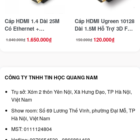
Cáp HDMI 1.4 Dài 25M
Cáp HDMI Ugreen 10128
Có Ethernet +
Dài 1.5M Hỗ Trợ 3D Full
1080p@60hz Ugreen
HD 4Kx2K
1.650.000
₫
120.000
₫
1.840.000
₫
150.000
₫
Giá
Giá
Giá
Giá
10113
gốc
hiện
gốc
hiện
là:
tại
là:
tại
1.840.000₫.
là:
150.000₫.
là:
1.650.000₫.
120.000₫.
CÔNG TY TNHH TIN HỌC QUANG NAM
Trụ sở: Xóm 2 thôn Yên Nội, Xã Hưng Đạo, TP Hà Nội,
Việt Nam
Show room: Số 69 Lương Thế Vinh, phường Đại Mỗ, TP
Hà Nội, Việt Nam
MST: 0111124804
Hotline: 0976654530 - 0866881468