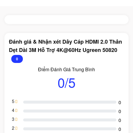
Đánh giá & Nhận xét Dây Cáp HDMI 2.0 Thân
Dẹt Dài 3M Hỗ Trợ 4K@60Hz Ugreen 50820
0
Điểm Đánh Giá Trung Bình
0/5
5
0
4
0
3
0
2
0