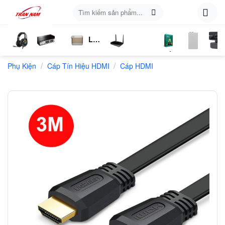
Skip
Tìm
to
kiếm:
content
Loa
ụ
Tai
Switch
Bluetooth
4G
Kich
Phần
Phụ
Web
/
/
n
Phụ Kiện
Nghe
Chia
Cáp Tín Hiệu HDMI
LTE
Cáp HDMI
Sóng
Mềm
Kiện
Mạng