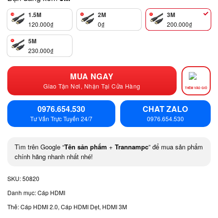
1.5M
2M
3M
120.000
₫
0
₫
200.000
₫
5M
230.000
₫
MUA NGAY
Giao Tận Nơi, Nhận Tại Cửa Hàng
THÊM VÀO GIỎ
0976.654.530
CHAT ZALO
Tư Vấn Trực Tuyến 24/7
0976.654.530
Tìm trên Google “
Tên sản phẩm
+
Trannampc
” để mua sản phẩm
chính hãng nhanh nhất nhé!
SKU:
50820
Danh mục:
Cáp HDMI
Thẻ:
Cáp HDMI 2.0
,
Cáp HDMI Dẹt
,
HDMI 3M