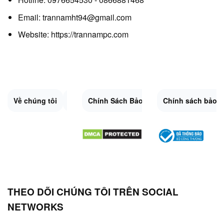
Email: trannamht94@gmail.com
Website:
https://trannampc.com
Về chúng tôi
Liên Hệ
Chính Sách Bảo Mật
Quy Định Chung
Chính sách bảo 
Đổi trả và hoàn 
Sitemap.XML
THEO DÕI CHÚNG TÔI TRÊN SOCIAL
NETWORKS