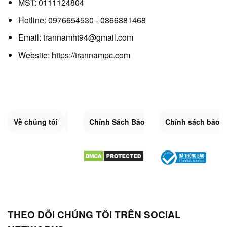
MST: 0111124804
Hotline: 0976654530 - 0866881468
Email: trannamht94@gmail.com
Website:
https://trannampc.com
Về chúng tôi
Liên Hệ
Chính Sách Bảo Mật
Quy Định Chung
Chính sách bảo 
Đổi trả và hoàn 
Sitemap.XML
THEO DÕI CHÚNG TÔI TRÊN SOCIAL