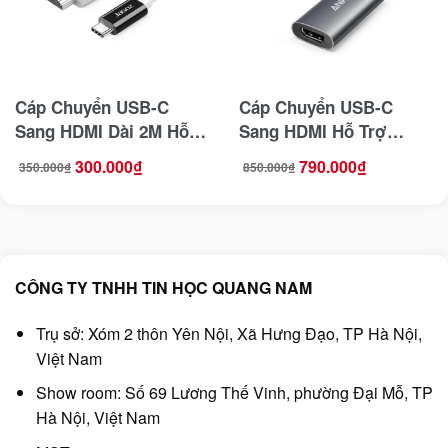
Cáp Chuyển USB-C
Cáp Chuyển USB-C
Sang HDMI Dài 2M Hỗ
Sang HDMI Hỗ Trợ
Trợ 4K@60Hz PD 100W
8K@60Hz, 4K@144Hz
300.000
₫
790.000
₫
350.000
₫
850.000
₫
Giá
Giá
Giá
Giá
Jasoz T-H120
Anker 518 – A8317
gốc
hiện
gốc
hiện
là:
tại
là:
tại
350.000₫.
là:
850.000₫.
là:
300.000₫.
790.000₫.
CÔNG TY TNHH TIN HỌC QUANG NAM
Trụ sở: Xóm 2 thôn Yên Nội, Xã Hưng Đạo, TP Hà Nội,
Việt Nam
Show room: Số 69 Lương Thế Vinh, phường Đại Mỗ, TP
Hà Nội, Việt Nam