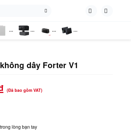
hụ
Webcam
Dock
Converter
iện
Cắm Ổ
Cứng
 không dây Forter V1
₫
(Đã bao gồm VAT)
1
trong lòng bạn tay