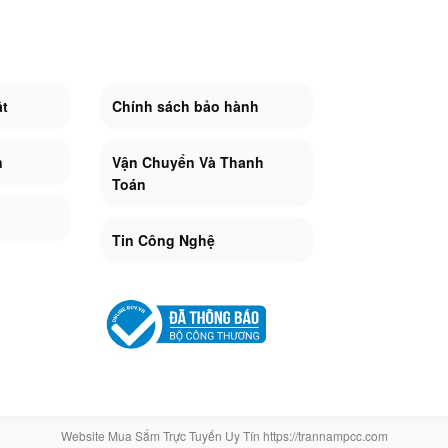
ật
Chính sách bảo hành
n
Vận Chuyển Và Thanh
Toán
Tin Công Nghệ
Website Mua Sắm Trực Tuyến Uy Tín https://trannampcc.com