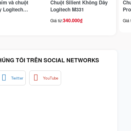
hím và chuột
Chuột Silient Không Dây
Chu
y Logitech
Logitech M331
Pro
Đen
340.000
₫
Giá từ:
Giá 
HÚNG TÔI TRÊN SOCIAL NETWORKS