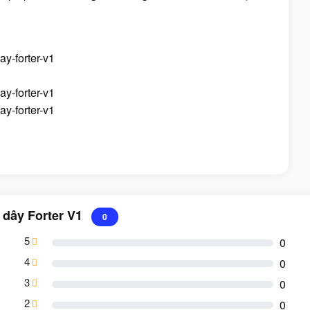
 dây Forter V1
0
5
0
4
0
3
0
2
0