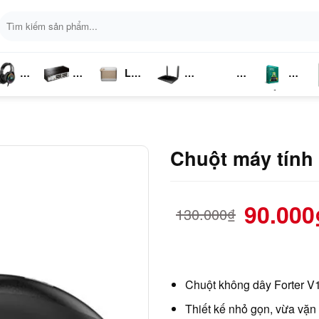
Tìm
kiếm:
Loa
ai
Switch
Bluetooth
4G LTE
Kich
Phần
P
ghe
Chia
Sóng
Mềm
K
Mạng
Chuột máy tính
90.000
130.000
₫
Chuột không dây Forter V
Thiết kế nhỏ gọn, vừa vặn 