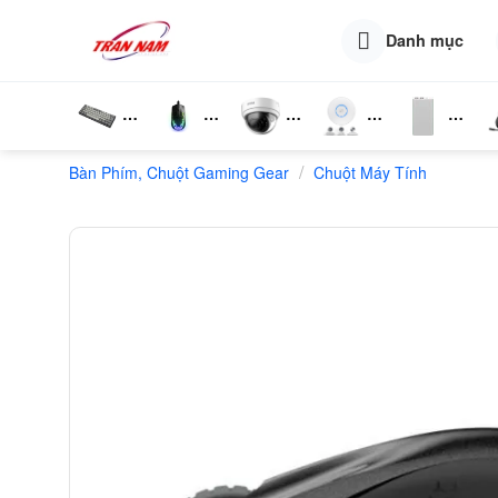
Skip
to
Danh mục
content
Bàn
Chuột
Camera
Router
Phụ
T
/
Bàn Phím, Chuột Gaming Gear
Phím
Wifi
Chuột Máy Tính
Wifi
Kiện
N