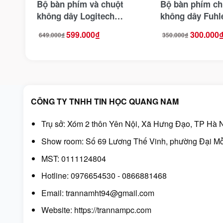
Bộ bàn phím và chuột
Bộ bàn phím ch
không dây Logitech
không dây Fuh
MK295
USB-Wireless
599.000
₫
300.000
649.000
₫
350.000
₫
Giá
Giá
Giá
Giá
(USB/SilentTouch)
gốc
hiện
gốc
hiện
là:
tại
là:
tại
649.000₫.
là:
350.000₫.
là:
599.000₫.
300.000₫.
CÔNG TY TNHH TIN HỌC QUANG NAM
Trụ sở: Xóm 2 thôn Yên Nội, Xã Hưng Đạo, TP Hà N
Show room: Số 69 Lương Thế Vinh, phường Đại Mỗ
MST: 0111124804
Hotline: 0976654530 - 0866881468
Email: trannamht94@gmail.com
Website:
https://trannampc.com