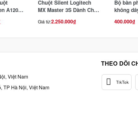
uột
Chuột Silent Logitech
Bộ bàn p
len A120G
MX Master 3S Dành Cho
không dâ
Mac (Wireless/Bluetooth
MK220
₫
2.250.000
₫
400.000
₫
Giá từ:
)
THEO DÕI C
ội, Việt Nam
, TP Hà Nội, Việt Nam