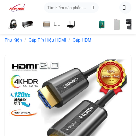
Skip
Tìm
to
kiếm:
content
Loa
ụ
Tai
Switch
Bluetooth
4G
Kich
Phần
Phụ
Web
/
/
n
Phụ Kiện
Nghe
Chia
Cáp Tín Hiệu HDMI
LTE
Cáp HDMI
Sóng
Mềm
Kiện
Mạng