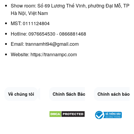
Show room: Số 69 Lương Thế Vinh, phường Đại Mỗ, TP
Hà Nội, Việt Nam
MST: 0111124804
Hotline: 0976654530 - 0866881468
Email: trannamht94@gmail.com
Website:
https://trannampc.com
Về chúng tôi
Liên Hệ
Chính Sách Bảo Mật
Quy Định Chung
Chính sách bảo 
Đổi trả và hoàn 
Sitemap.XML