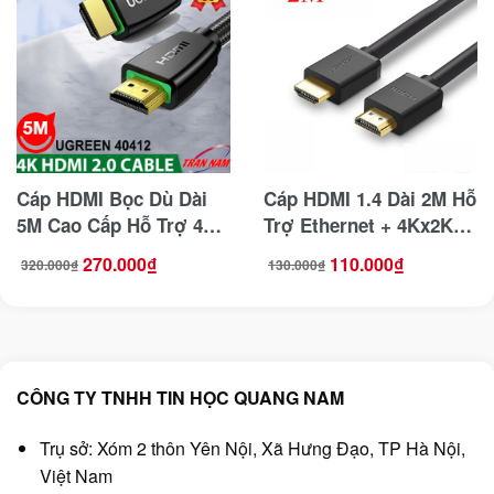
Cáp HDMI Bọc Dù Dài
Cáp HDMI 1.4 Dài 2M Hỗ
5M Cao Cấp Hỗ Trợ 4K
Trợ Ethernet + 4Kx2K
Ugreen 40412 Chuẩn
Ugreen 10107
270.000
₫
110.000
₫
320.000
₫
130.000
₫
Giá
Giá
Giá
Giá
V2.0
gốc
hiện
gốc
hiện
là:
tại
là:
tại
320.000₫.
là:
130.000₫.
là:
270.000₫.
110.000₫.
CÔNG TY TNHH TIN HỌC QUANG NAM
Trụ sở: Xóm 2 thôn Yên Nội, Xã Hưng Đạo, TP Hà Nội,
Việt Nam