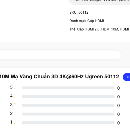
SKU:
50112
Danh mục:
Cáp HDMI
Thẻ:
Cáp HDMI 2.0
,
HDMI 10M
,
HDMI 
n 10M Mạ Vàng Chuẩn 3D 4K@60Hz Ugreen 50112
0
5
0
4
0
3
0
2
0
1
0