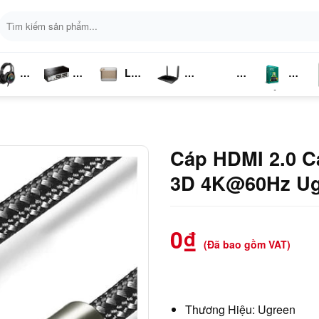
Tìm
kiếm:
Loa
ai
Switch
Bluetooth
4G LTE
Kich
Phần
P
ghe
Chia
Sóng
Mềm
K
Mạng
Cáp HDMI 2.0 
3D 4K@60Hz Ug
0
₫
(Đã bao gồm VAT)
Thương Hiệu: Ugreen