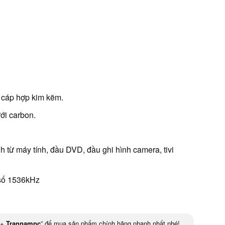
 cáp hợp kim kẽm.
ới carbon.
 từ máy tính, đầu DVD, đầu ghi hình camera, tivi
 số 1536kHz
+
Trannampc
” để mua sản phẩm chính hãng nhanh nhất nhé!