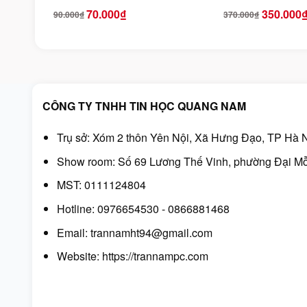
Ugreen 30115
Trợ 8K@60Hz U
70.000
₫
350.000
90.000
₫
370.000
₫
Giá
Giá
Giá
Giá
70319
gốc
hiện
gốc
hiện
là:
tại
là:
tại
90.000₫.
là:
370.000₫.
là:
70.000₫.
350.000₫.
CÔNG TY TNHH TIN HỌC QUANG NAM
Trụ sở: Xóm 2 thôn Yên Nội, Xã Hưng Đạo, TP Hà N
Show room: Số 69 Lương Thế Vinh, phường Đại Mỗ
MST: 0111124804
Hotline: 0976654530 - 0866881468
Email: trannamht94@gmail.com
Website:
https://trannampc.com