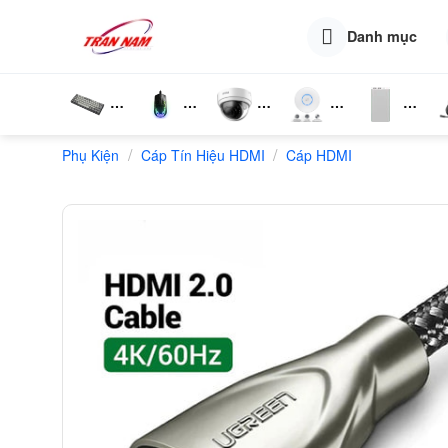
Skip
to
Danh mục
content
Bàn
Chuột
Camera
Router
Phụ
T
/
/
Phụ Kiện
Phím
Cáp Tín Hiệu HDMI
Wifi
Cáp HDMI
Wifi
Kiện
N