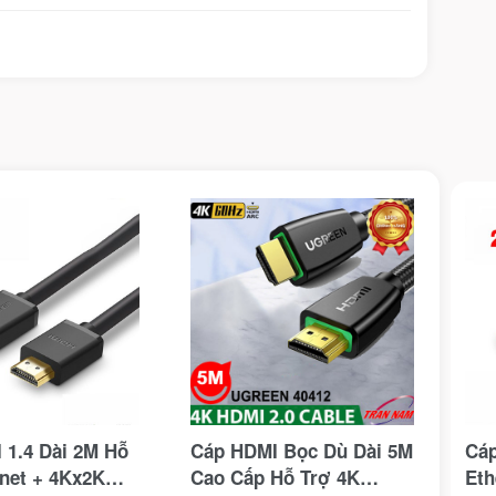
 1.4 Dài 2M Hỗ
Cáp HDMI Bọc Dù Dài 5M
Cáp
rnet + 4Kx2K
Cao Cấp Hỗ Trợ 4K
Eth