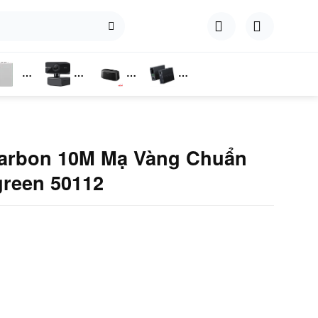
hụ
Webcam
Dock
Converter
iện
Cắm Ổ
Cứng
Carbon 10M Mạ Vàng Chuẩn
reen 50112