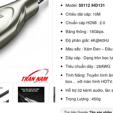
Model:
50112 /HD131
Chiều dài cáp: 10M
Chuẩn cáp HDMI : 2.0
Băng thông : 18Gbps.
Độ phân giải: 4K@60Hz
Màu sắc : Xám Đen – Đầu
Dây cáp : Dạng tròn bọc lư
Tiêu chuẩn dây : 28AWG
Tính Năng: Truyền hình ảnh
box… với màn hình HDTV.
Hỗ trợ 32 kênh audio, tần
Trọng Lượng : 450g
Tìm trên Google “
Tên sản phẩm