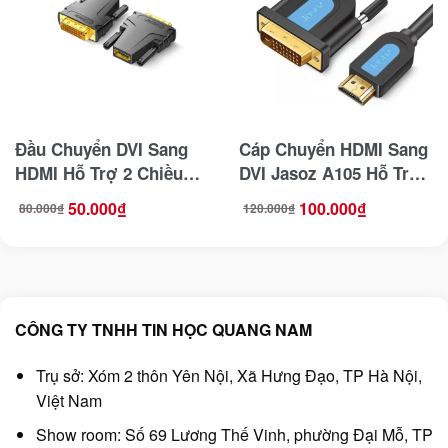
Đầu Chuyển DVI Sang
Cáp Chuyển HDMI Sang
HDMI Hỗ Trợ 2 Chiều
DVI Jasoz A105 Hỗ Trợ
Jasoz T-G156
2 Chiều Đầu Cắm Mạ
50.000
₫
100.000
₫
80.000
₫
120.000
₫
Giá
Giá
Giá
Giá
Vàng Dài 1.5M
gốc
hiện
gốc
hiện
là:
tại
là:
tại
80.000₫.
là:
120.000₫.
là:
50.000₫.
100.000₫.
CÔNG TY TNHH TIN HỌC QUANG NAM
Trụ sở: Xóm 2 thôn Yên Nội, Xã Hưng Đạo, TP Hà Nội,
Việt Nam
Show room: Số 69 Lương Thế Vinh, phường Đại Mỗ, TP