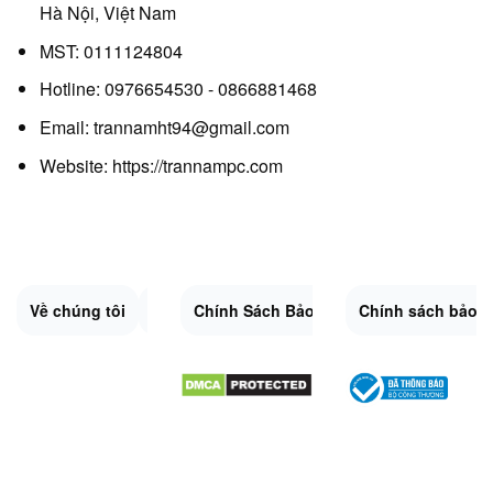
Hà Nội, Việt Nam
MST: 0111124804
Hotline: 0976654530 - 0866881468
Email: trannamht94@gmail.com
Website:
https://trannampc.com
Về chúng tôi
Liên Hệ
Chính Sách Bảo Mật
Quy Định Chung
Chính sách bảo 
Đổi trả và hoàn 
Sitemap.XML