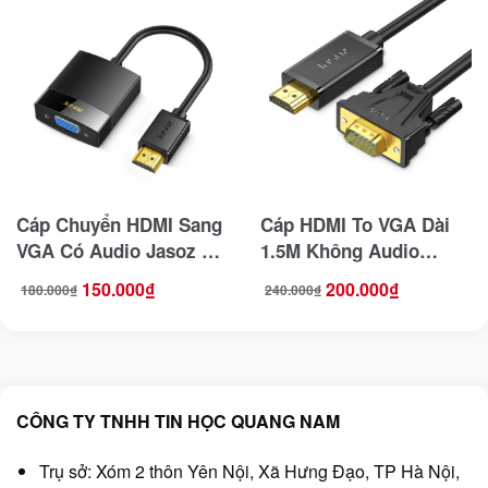
Cáp Chuyển HDMI Sang
Cáp HDMI To VGA Dài
VGA Có Audio Jasoz T-
1.5M Không Audio
G104
Jasoz T-G121
150.000
₫
200.000
₫
180.000
₫
240.000
₫
Giá
Giá
Giá
Giá
gốc
hiện
gốc
hiện
là:
tại
là:
tại
180.000₫.
là:
240.000₫.
là:
150.000₫.
200.000₫.
CÔNG TY TNHH TIN HỌC QUANG NAM
Trụ sở: Xóm 2 thôn Yên Nội, Xã Hưng Đạo, TP Hà Nội,