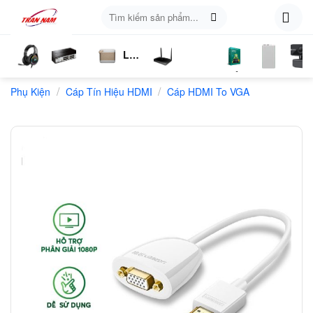
Skip
Tìm
to
kiếm:
content
Loa
ụ
Tai
Switch
Bluetooth
4G
Kich
Phần
Phụ
Web
/
/
n
Phụ Kiện
Nghe
Chia
Cáp Tín Hiệu HDMI
LTE
Cáp HDMI To VGA
Sóng
Mềm
Kiện
Mạng