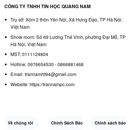
CÔNG TY TNHH TIN HỌC QUANG NAM
Trụ sở: Xóm 2 thôn Yên Nội, Xã Hưng Đạo, TP Hà Nội,
Việt Nam
Show room: Số 69 Lương Thế Vinh, phường Đại Mỗ, TP
Hà Nội, Việt Nam
MST: 0111124804
Hotline: 0976654530 - 0866881468
Email: trannamht94@gmail.com
Website:
https://trannampc.com
Về chúng tôi
Liên Hệ
Chính Sách Bảo Mật
Quy Định Chung
Chính sách bảo 
Đổi trả và hoàn 
Sitemap.XML