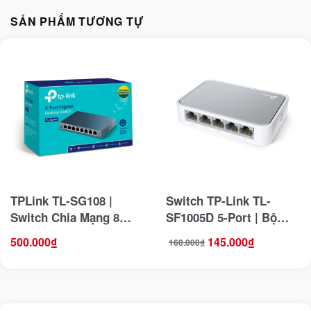
SẢN PHẨM TƯƠNG TỰ
TPLink TL-SG108 |
Switch TP-Link TL-
Switch Chia Mạng 8
SF1005D 5-Port | Bộ
Cổng Gigabit
Chia Cổng Mạng Lan 5
500.000
₫
145.000
₫
160.000
₫
Giá
Giá
cổng tốc độ 10/100Mbps
gốc
hiện
là:
tại
160.000₫.
là:
145.000₫.