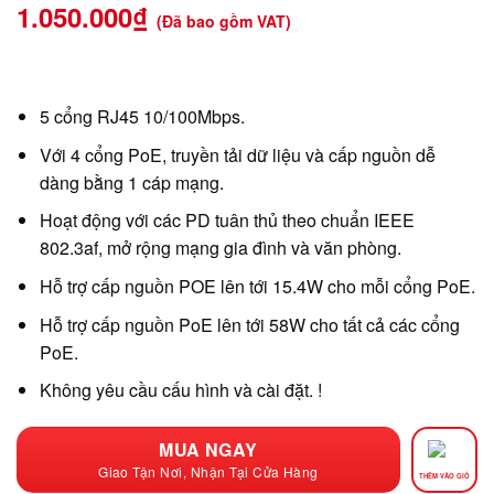
1.050.000
₫
(Đã bao gồm VAT)
5 cổng RJ45 10/100Mbps.
Với 4 cổng PoE, truyền tải dữ liệu và cấp nguồn dễ
dàng bằng 1 cáp mạng.
Hoạt động với các PD tuân thủ theo chuẩn IEEE
802.3af, mở rộng mạng gia đình và văn phòng.
Hỗ trợ cấp nguồn POE lên tới 15.4W cho mỗi cổng PoE.
Hỗ trợ cấp nguồn PoE lên tới 58W cho tất cả các cổng
PoE.
Không yêu cầu cấu hình và cài đặt. !
MUA NGAY
Giao Tận Nơi, Nhận Tại Cửa Hàng
THÊM VÀO GIỎ