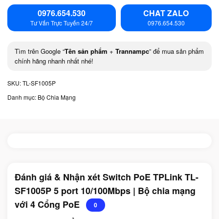
0976.654.530
CHAT ZALO
Tư Vấn Trực Tuyến 24/7
0976.654.530
Tìm trên Google “
Tên sản phẩm
+
Trannampc
” để mua sản phẩm
chính hãng nhanh nhất nhé!
SKU:
TL-SF1005P
Danh mục:
Bộ Chia Mạng
Đánh giá & Nhận xét Switch PoE TPLink TL-
SF1005P 5 port 10/100Mbps | Bộ chia mạng
với 4 Cổng PoE
0