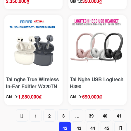
2.350.000
₫
350.000
₫
Giá từ:
Tai nghe True Wireless
Tai Nghe USB Logitech
In-Ear Edifier W320TN
H390
1.850.000
₫
690.000
₫
Giá từ:
Giá từ:
1
2
3
…
39
40
41
42
43
44
45