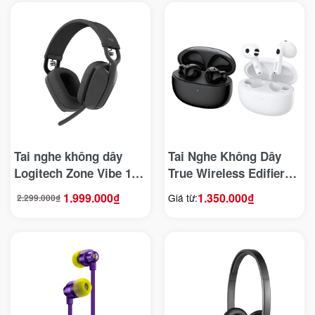
Tai nghe không dây
Tai Nghe Không Dây
Logitech Zone Vibe 100
True Wireless Edifier
(Bluetooth 5.2 – Màu
W220T
1.999.000
₫
1.350.000
₫
Giá từ:
2.299.000
₫
Giá
Giá
Đen)
gốc
hiện
là:
tại
2.299.000₫.
là:
1.999.000₫.