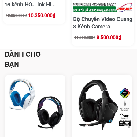
16 kênh HO-Link HL-
16P-TRF
10.350.000
₫
12.650.000
₫
Giá
Giá
Bộ Chuyển Video Quang
gốc
hiện
là:
tại
12.650.000₫.
là:
8 Kênh Camera
10.350.000₫.
Gnetcom HL-8V-20T/R
9.500.000
₫
11.600.000
₫
Giá
Giá
1920P
gốc
hiện
là:
tại
11.600.000₫.
là:
9.500.000₫.
DÀNH CHO
BẠN