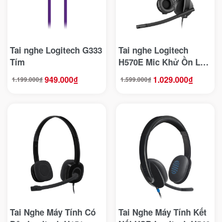
Tai nghe Logitech G333
Tai nghe Logitech
Tím
H570E Mic Khử Ồn Lọc
Tạp Âm
949.000
₫
1.029.000
₫
1.199.000
₫
1.599.000
₫
Giá
Giá
Giá
Giá
gốc
hiện
gốc
hiện
là:
tại
là:
tại
1.199.000₫.
là:
1.599.000₫.
là:
949.000₫.
1.029.000₫.
Tai Nghe Máy Tính Có
Tai Nghe Máy Tính Kết