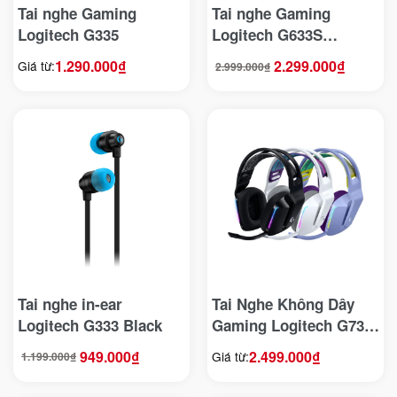
Tai nghe Gaming
Tai nghe Gaming
Logitech G335
Logitech G633S
LIGHTSYNC 7.1 Giá Rẻ
1.290.000
₫
2.299.000
₫
Giá từ:
2.999.000
₫
Giá
Giá
gốc
hiện
là:
tại
2.999.000₫.
là:
2.299.000₫.
Tai nghe in-ear
Tai Nghe Không Dây
Logitech G333 Black
Gaming Logitech G733
LIGHTSPEED Wireless
949.000
₫
2.499.000
₫
Giá từ:
1.199.000
₫
Giá
Giá
7.1 RGB
gốc
hiện
là:
tại
1.199.000₫.
là:
949.000₫.