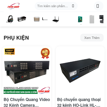
Skip
Tìm
to
kiếm:
content
Loa
ụ
Tai
Switch
Bluetooth
4G
Kich
Phần
Phụ
Web
n
Nghe
Chia
LTE
Sóng
Mềm
Kiện
PHỤ KIỆN
Mạng
Xem Thêm
Bộ Chuyển Quang Video
Bộ chuyển quang thoại
32 Kênh Camera
32 kênh HO-Link HL-