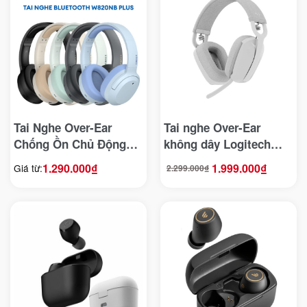
Tai Nghe Over-Ear
Tai nghe Over-Ear
Chống Ồn Chủ Động
không dây Logitech
Edifier W820NB Plus
Zone Vibe 100
1.290.000
₫
1.999.000
₫
Giá từ:
2.299.000
₫
Giá
Giá
(Bluetooth 5.2 – Màu
gốc
hiện
là:
tại
2.299.000₫.
là:
Trắng)
1.999.000₫.