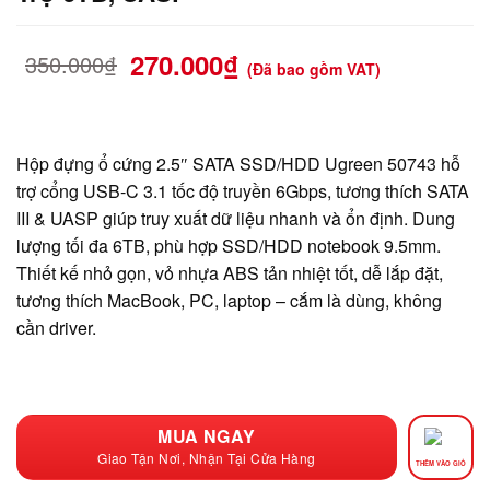
270.000
₫
350.000
₫
(Đã bao gồm VAT)
Hộp đựng ổ cứng 2.5″ SATA SSD/HDD Ugreen 50743 hỗ
trợ cổng USB-C 3.1 tốc độ truyền 6Gbps, tương thích SATA
III & UASP giúp truy xuất dữ liệu nhanh và ổn định. Dung
lượng tối đa 6TB, phù hợp SSD/HDD notebook 9.5mm.
Thiết kế nhỏ gọn, vỏ nhựa ABS tản nhiệt tốt, dễ lắp đặt,
tương thích MacBook, PC, laptop – cắm là dùng, không
cần driver.
MUA NGAY
Giao Tận Nơi, Nhận Tại Cửa Hàng
THÊM VÀO GIỎ