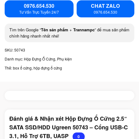
0976.654.530
CHAT ZALO
Tư Vấn Trực Tuyến 24/7
0976.654.530
Tìm trên Google “
Tên sản phẩm
+
Trannampc
” để mua sản phẩm
chính hãng nhanh nhất nhé!
SKU:
50743
Danh mục:
Hộp Đựng Ổ Cứng
,
Phụ kiện
Thẻ:
box ổ cứng
,
hộp đựng ổ cứng
Đánh giá & Nhận xét Hộp Đựng Ổ Cứng 2.5″
SATA SSD/HDD Ugreen 50743 – Cổng USB-C
3.1, Hỗ Trợ 6TB, UASP
0