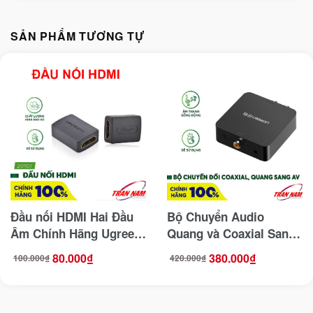
SẢN PHẨM TƯƠNG TỰ
Đầu nối HDMI Hai Đầu
Bộ Chuyển Audio
Âm Chính Hãng Ugreen
Quang và Coaxial Sang
20107
RCA Cao Cấp Ugreen
80.000
₫
380.000
₫
100.000
₫
420.000
₫
Giá
Giá
Giá
Giá
30523
gốc
hiện
gốc
hiện
là:
tại
là:
tại
100.000₫.
là:
420.000₫.
là:
80.000₫.
380.000₫.