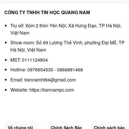
CÔNG TY TNHH TIN HỌC QUANG NAM
Trụ sở: Xóm 2 thôn Yên Nội, Xã Hưng Đạo, TP Hà Nội,
Việt Nam
Show room: Số 69 Lương Thế Vinh, phường Đại Mỗ, TP
Hà Nội, Việt Nam
MST: 0111124804
Hotline: 0976654530 - 0866881468
Email: trannamht94@gmail.com
Website:
https://trannampc.com
Về chúng tôi
Liên Hệ
Chính Sách Bảo Mật
Quy Định Chung
Chính sách bảo 
Đổi trả và hoàn 
Sitemap.XML