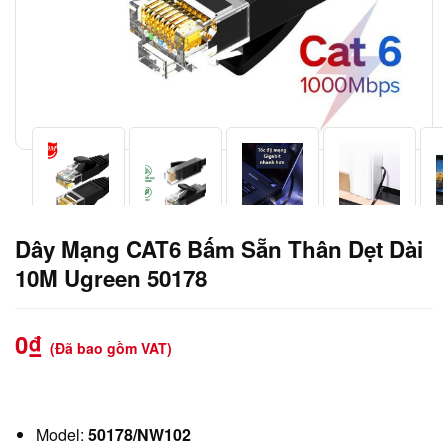
Dây Mạng CAT6 Bấm Sẵn Thân Dẹt Dài
10M Ugreen 50178
0
₫
(Đã bao gồm VAT)
Model:
50178/NW102