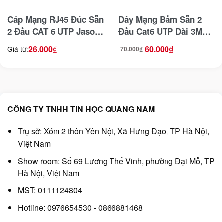
Cáp Mạng RJ45 Đúc Sẵn
Dây Mạng Bấm Sẵn 2
2 Đầu CAT 6 UTP Jasoz
Đầu Cat6 UTP Dài 3M
E102
Ugreen 11203
26.000
₫
60.000
₫
Giá từ:
70.000
₫
Giá
Giá
gốc
hiện
là:
tại
70.000₫.
là:
60.000₫.
CÔNG TY TNHH TIN HỌC QUANG NAM
Trụ sở: Xóm 2 thôn Yên Nội, Xã Hưng Đạo, TP Hà Nội,
Việt Nam
Show room: Số 69 Lương Thế Vinh, phường Đại Mỗ, TP
Hà Nội, Việt Nam
MST: 0111124804
Hotline: 0976654530 - 0866881468