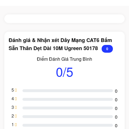
Đánh giá & Nhận xét Dây Mạng CAT6 Bấm
Sẵn Thân Dẹt Dài 10M Ugreen 50178
0
Điểm Đánh Giá Trung Bình
0/5
5
0
4
0
3
0
2
0
1
0