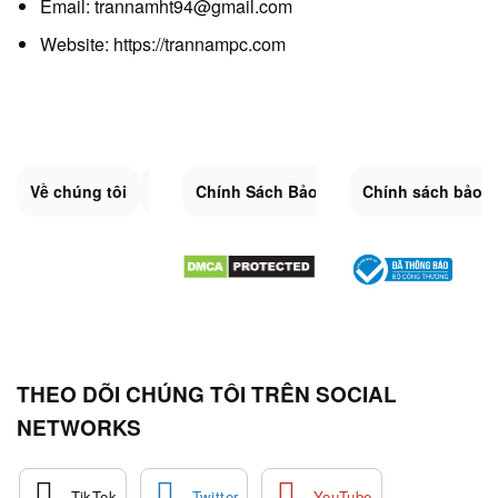
Email: trannamht94@gmail.com
Website:
https://trannampc.com
Về chúng tôi
Liên Hệ
Chính Sách Bảo Mật
Quy Định Chung
Chính sách bảo 
Đổi trả và hoàn 
Sitemap.XML
THEO DÕI CHÚNG TÔI TRÊN SOCIAL
NETWORKS