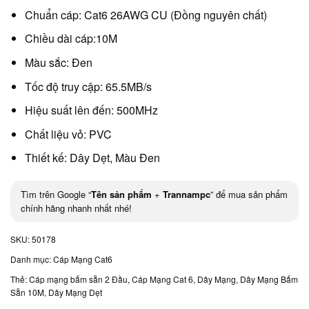
Chuẩn cáp: Cat6 26AWG CU (Đồng nguyên chất)
Chiều dài cáp:10M
Màu sắc: Đen
Tốc độ truy cập: 65.5MB/s
Hiệu suất lên đến: 500MHz
Chất liệu vỏ: PVC
Thiết kế: Dây Dẹt, Màu Đen
Tìm trên Google “
Tên sản phẩm
+
Trannampc
” để mua sản phẩm
chính hãng nhanh nhất nhé!
SKU:
50178
Danh mục:
Cáp Mạng Cat6
Thẻ:
Cáp mạng bấm sẵn 2 Đầu
,
Cáp Mạng Cat 6
,
Dây Mạng
,
Dây Mạng Bấm
Sẵn 10M
,
Dây Mạng Dẹt