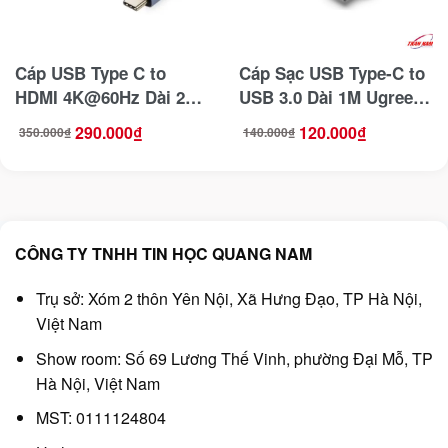
Cáp USB Type C to
Cáp Sạc USB Type-C to
HDMI 4K@60Hz Dài 2M
USB 3.0 Dài 1M Ugreen
Jasoz T-H102
20882
290.000
₫
120.000
₫
350.000
₫
140.000
₫
Giá
Giá
Giá
Giá
gốc
hiện
gốc
hiện
là:
tại
là:
tại
350.000₫.
là:
140.000₫.
là:
290.000₫.
120.000₫.
CÔNG TY TNHH TIN HỌC QUANG NAM
Trụ sở: Xóm 2 thôn Yên Nội, Xã Hưng Đạo, TP Hà Nội,
Việt Nam
Show room: Số 69 Lương Thế Vinh, phường Đại Mỗ, TP
Hà Nội, Việt Nam
MST: 0111124804