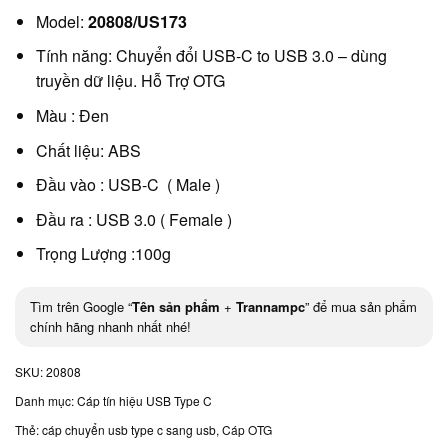
Model:
20808/US173
Tính năng: Chuyển đổi USB-C to USB 3.0 – dùng
truyền dữ liệu. Hỗ Trợ OTG
Màu : Đen
Chất liệu: ABS
Đầu vào : USB-C ( Male )
Đầu ra : USB 3.0 ( Female )
Trọng Lượng :100g
Tìm trên Google “
Tên sản phẩm
+
Trannampc
” để mua sản phẩm
chính hãng nhanh nhất nhé!
SKU:
20808
Danh mục:
Cáp tín hiệu USB Type C
Thẻ:
cáp chuyển usb type c sang usb
,
Cáp OTG