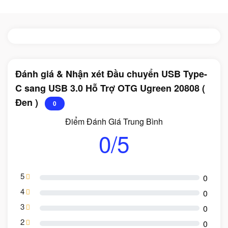
Đánh giá & Nhận xét Đầu chuyển USB Type-
C sang USB 3.0 Hỗ Trợ OTG Ugreen 20808 (
Đen )
0
Điểm Đánh Giá Trung Bình
0/5
5
0
4
0
3
0
2
0