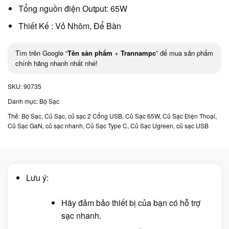
Tổng nguồn điện Output: 65W
Thiết Kế : Vỏ Nhôm, Để Bàn
Tìm trên Google “
Tên sản phẩm
+
Trannampc
” để mua sản phẩm
chính hãng nhanh nhất nhé!
SKU:
90735
Danh mục:
Bộ Sạc
Thẻ:
Bộ Sạc
,
Củ Sạc
,
củ sạc 2 Cổng USB
,
Củ Sạc 65W
,
Củ Sạc Điện Thoại
,
Củ Sạc GaN
,
củ sạc nhanh
,
Củ Sạc Type C
,
Củ Sạc Ugreen
,
củ sạc USB
Lưu ý:
Hãy đảm bảo thiết bị của bạn có hỗ trợ
sạc nhanh.