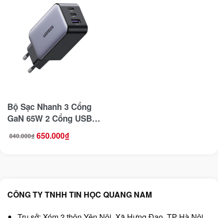
Bộ Sạc Nhanh 3 Cổng
GaN 65W 2 Cổng USB-C
1 Cổng USB A Ugreen
650.000
₫
840.000
₫
Giá
Giá
10335
gốc
hiện
là:
tại
840.000₫.
là:
650.000₫.
CÔNG TY TNHH TIN HỌC QUANG NAM
Trụ sở: Xóm 2 thôn Yên Nội, Xã Hưng Đạo, TP Hà Nội,