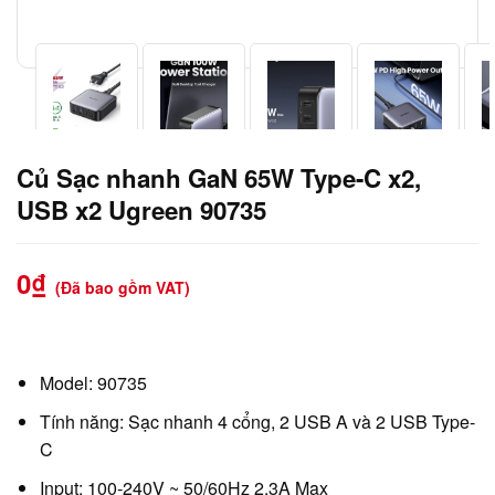
Củ Sạc nhanh GaN 65W Type-C x2,
USB x2 Ugreen 90735
0
₫
(Đã bao gồm VAT)
Model: 90735
Tính năng: Sạc nhanh 4 cổng, 2 USB A và 2 USB Type-
C
Input: 100-240V ~ 50/60Hz 2.3A Max