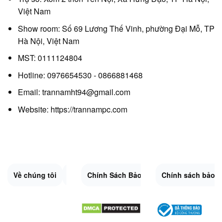
Việt Nam
Show room: Số 69 Lương Thế Vinh, phường Đại Mỗ, TP
Hà Nội, Việt Nam
MST: 0111124804
Hotline: 0976654530 - 0866881468
Email: trannamht94@gmail.com
Website:
https://trannampc.com
Về chúng tôi
Liên Hệ
Chính Sách Bảo Mật
Quy Định Chung
Chính sách bảo 
Đổi trả và hoàn 
Sitemap.XML