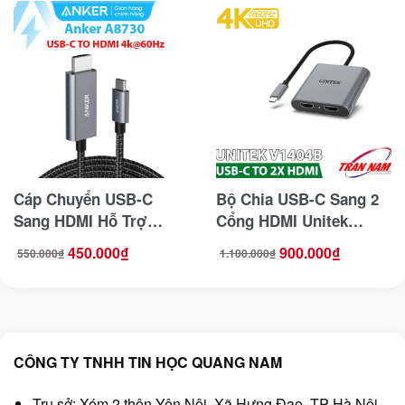
Cáp Chuyển USB-C
Bộ Chia USB-C Sang 2
Sang HDMI Hỗ Trợ
Cổng HDMI Unitek
4K@60Hz Dài 1.8M
V1404B – Hỗ Trợ
450.000
₫
900.000
₫
550.000
₫
1.100.000
₫
Giá
Giá
Giá
Giá
Anker A8730
4K@60Hz , Xuất 2 Màn
gốc
hiện
gốc
hiện
là:
tại
là:
tại
550.000₫.
là:
1.100.000₫.
là:
Độc Lập
450.000₫.
900.000₫.
CÔNG TY TNHH TIN HỌC QUANG NAM
Trụ sở: Xóm 2 thôn Yên Nội, Xã Hưng Đạo, TP Hà Nội,