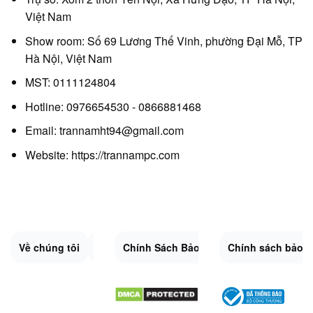
Việt Nam
Show room: Số 69 Lương Thế Vinh, phường Đại Mỗ, TP
Hà Nội, Việt Nam
MST: 0111124804
Hotline: 0976654530 - 0866881468
Email: trannamht94@gmail.com
Website:
https://trannampc.com
Về chúng tôi
Liên Hệ
Chính Sách Bảo Mật
Quy Định Chung
Chính sách bảo 
Đổi trả và hoàn 
Sitemap.XML