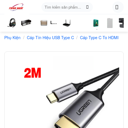
Skip
Tìm
to
kiếm:
content
Loa
ụ
Tai
Switch
Bluetooth
4G
Kich
Phần
Phụ
Web
/
/
n
Phụ Kiện
Nghe
Chia
Cáp Tín Hiệu USB Type C
LTE
Sóng
Cáp Type C To HDMI
Mềm
Kiện
Mạng