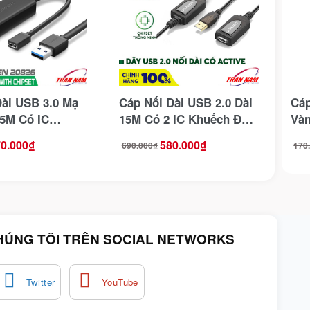
Dài USB 3.0 Mạ
Cáp Nối Dài USB 2.0 Dài
Cáp
 5M Có IC
15M Có 2 IC Khuếch Đại
Vàn
ại Ugreen
Ugreen 10323
301
0.000
₫
580.000
₫
690.000
₫
170
Giá
Giá
Giá
Giá
gốc
hiện
gốc
hiện
là:
tại
là:
tại
690.000₫.
là:
170.
là:
580.000₫.
150.
HÚNG TÔI TRÊN SOCIAL NETWORKS