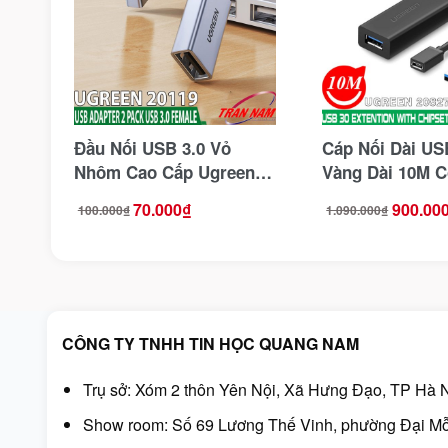
Đầu Nối USB 3.0 Vỏ
Cáp Nối Dài US
Nhôm Cao Cấp Ugreen
Vàng Dài 10M C
20119
Khuếch Đại Ug
70.000
₫
900.00
100.000
₫
1.090.000
₫
Giá
Giá
Giá
Giá
20827
gốc
hiện
gốc
hiện
là:
tại
là:
tại
100.000₫.
là:
1.090.000₫.
là:
70.000₫.
900.000₫.
CÔNG TY TNHH TIN HỌC QUANG NAM
Trụ sở: Xóm 2 thôn Yên Nội, Xã Hưng Đạo, TP Hà N
Show room: Số 69 Lương Thế Vinh, phường Đại Mỗ