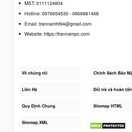
MST: 0111124804
Hotline: 0976654530 - 0866881468
Email: trannamht94@gmail.com
Website:
https://trannampc.com
Về chúng tôi
Chính Sách Bảo M
Liên Hệ
Đổi trả và hoàn tiề
Quy Định Chung
Sitemap HTML
Sitemap.XML