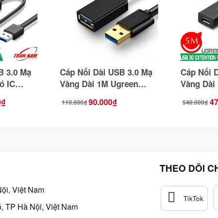
B 3.0 Mạ
Cáp Nối Dài USB 3.0 Mạ
Cáp Nối 
ó IC
Vàng Dài 1M Ugreen
Vàng Dài
reen
10368
Khuếch Đ
0
₫
90.000
₫
47
110.000
₫
540.000
₫
Giá
Giá
Giá
Giá
20826
gốc
hiện
gốc
hiện
là:
tại
là:
tại
110.000₫.
là:
540.000₫.
là:
90.000₫.
470.000₫.
THEO DÕI C
ội, Việt Nam
, TP Hà Nội, Việt Nam