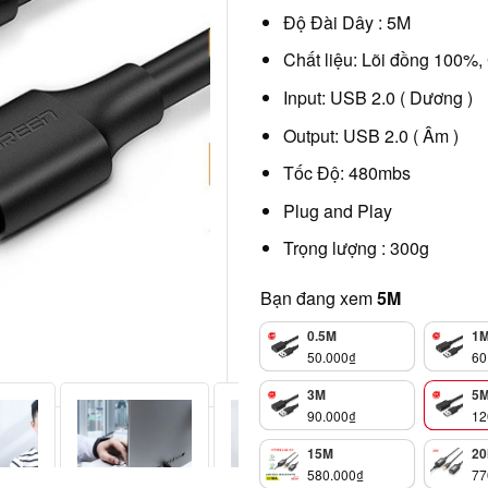
Độ Đài Dây : 5M
Chất liệu: Lõi đồng 100%
Input: USB 2.0 ( Dương )
Output: USB 2.0 ( Âm )
Tốc Độ: 480mbs
Plug and Play
Trọng lượng : 300g
Bạn đang xem
5M
0.5M
1
50.000
₫
60
3M
5
90.000
₫
12
15M
2
580.000
₫
77