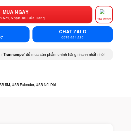
MUA NGAY
n Nơi, Nhận Tại Cửa Hàng
THÊM VÀO GIỎ
CHAT ZALO
/7
0976.654.530
+
Trannampc
” để mua sản phẩm chính hãng nhanh nhất nhé!
USB 5M
,
USB Extender
,
USB Nối Dài