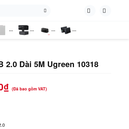
hụ
Webcam
Dock
Converter
iện
Cắm Ổ
Cứng
B 2.0 Dài 5M Ugreen 10318
0
₫
(Đã bao gồm VAT)
2.0