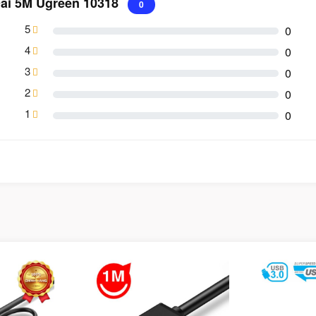
Dài 5M Ugreen 10318
0
5
0
4
0
3
0
2
0
1
0