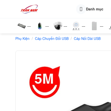
Skip
to
Danh mục
content
Bàn
Chuột
Camera
Router
Phụ
T
/
/
Phụ Kiện
Phím
Cáp Chuyển Đổi USB
Wifi
Wifi
Cáp Nối Dài USB
Kiện
N