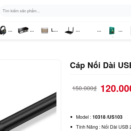
Tìm
kiếm:
Loa
ai
Switch
Bluetooth
4G LTE
Kich
Phần
P
ghe
Chia
Sóng
Mềm
K
Mạng
Cáp Nối Dài US
120.00
150.000
₫
Model :
10318 /US103
Tính Năng : Nối Dài USB 