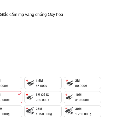
, Giắc cắm mạ vàng chống Oxy hóa
M
1.5M
2M
.000
₫
65.000
₫
80.000
₫
M
5M Có IC
10M
0.000
₫
230.000
₫
310.000
₫
0M
25M
30M
0.000
₫
1.150.000
₫
1.250.000
₫