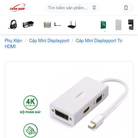
Skip
Tìm
to
kiếm:
content
Loa
ụ
Tai
Switch
Bluetooth
4G
Kich
Phần
Phụ
Web
/
/
n
Phụ Kiện
Nghe
Chia
Cáp Mini Displayport
LTE
Cáp Mini Displayport To
Sóng
Mềm
Kiện
HDMI
Mạng