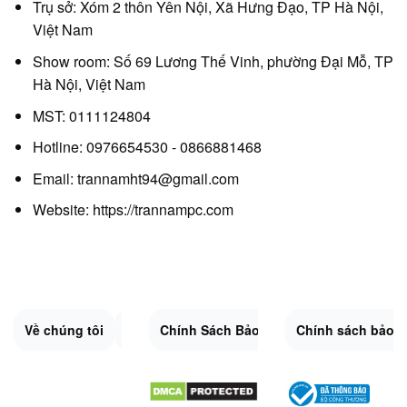
Trụ sở: Xóm 2 thôn Yên Nội, Xã Hưng Đạo, TP Hà Nội,
Việt Nam
Show room: Số 69 Lương Thế Vinh, phường Đại Mỗ, TP
Hà Nội, Việt Nam
MST: 0111124804
Hotline: 0976654530 - 0866881468
Email: trannamht94@gmail.com
Website:
https://trannampc.com
Về chúng tôi
Liên Hệ
Chính Sách Bảo Mật
Quy Định Chung
Chính sách bảo 
Đổi trả và hoàn 
Sitemap.XML