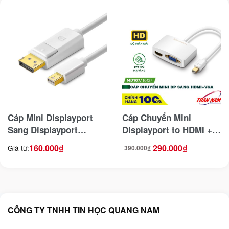
Cáp Mini Displayport
Cáp Chuyển Mini
Sang Displayport
Displayport to HDMI +
4K@60Hz/2K@144Hz
VGA Ugreen 10427 (Màu
160.000
₫
290.000
₫
Giá từ:
390.000
₫
Giá
Giá
Hỗ Trợ 2 Chiều Jasoz
Trắng )
gốc
hiện
là:
tại
390.000₫.
là:
A124
290.000₫.
CÔNG TY TNHH TIN HỌC QUANG NAM