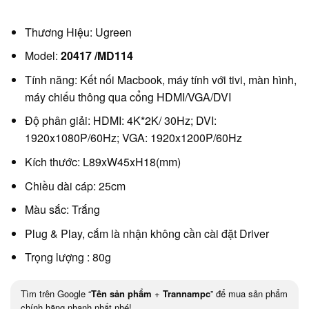
Thương Hiệu: Ugreen
Model:
20417 /MD114
Tính năng: Kết nối Macbook, máy tính với tivi, màn hình,
máy chiếu thông qua cổng HDMI/VGA/DVI
Độ phân giải: HDMI: 4K*2K/ 30Hz; DVI:
1920x1080P/60Hz; VGA: 1920x1200P/60Hz
Kích thước: L89xW45xH18(mm)
Chiều dài cáp: 25cm
Màu sắc: Trắng
Plug & Play, cắm là nhận không cần cài đặt Driver
Trọng lượng : 80g
Tìm trên Google “
Tên sản phẩm
+
Trannampc
” để mua sản phẩm
chính hãng nhanh nhất nhé!