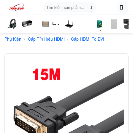
Skip
Tìm
to
kiếm:
content
Loa
ụ
Tai
Switch
Bluetooth
4G
Kich
Phần
Phụ
Web
/
/
n
Phụ Kiện
Nghe
Chia
Cáp Tín Hiệu HDMI
LTE
Cáp HDMI To DVI
Sóng
Mềm
Kiện
Mạng