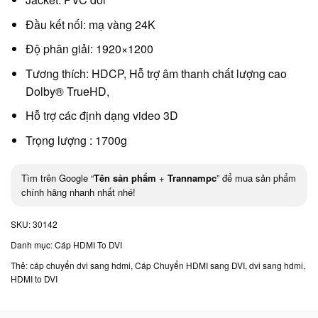
Đầu kết nối: mạ vàng 24K
Độ phân giải: 1920×1200
Tương thích: HDCP, Hỗ trợ âm thanh chất lượng cao
Dolby® TrueHD,
Hỗ trợ các định dạng video 3D
Trọng lượng : 1700g
Tìm trên Google “
Tên sản phẩm
+
Trannampc
” để mua sản phẩm
chính hãng nhanh nhất nhé!
SKU:
30142
Danh mục:
Cáp HDMI To DVI
Thẻ:
cáp chuyển dvi sang hdmi
,
Cáp Chuyển HDMI sang DVI
,
dvi sang hdmi
,
HDMI to DVI