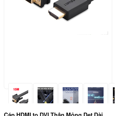
Cáp HDMI to DVI Thân Mỏng Dẹt Dài