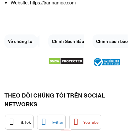
Website:
https://trannampc.com
Về chúng tôi
Liên Hệ
Chính Sách Bảo Mật
Quy Định Chung
Chính sách bảo 
Đổi trả và hoàn 
Sitemap.XML
THEO DÕI CHÚNG TÔI TRÊN SOCIAL
NETWORKS