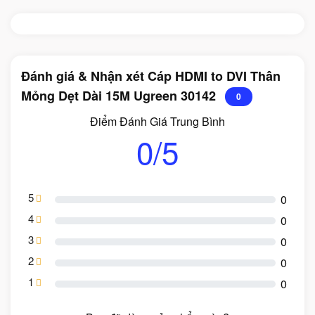
Đánh giá & Nhận xét Cáp HDMI to DVI Thân
Mỏng Dẹt Dài 15M Ugreen 30142
0
Điểm Đánh Giá Trung Bình
0/5
5
0
4
0
3
0
2
0
1
0