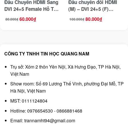
Đầu Chuyển HDMI Sang
Đầu chuyển đổi HDMI
DVI 24+5 Female Hỗ Trợ
(M) – DVI 24+5 (F)
2 Chiều Jasoz T-G155
Ugreen 20123
60.000
₫
80.000
₫
80.000
₫
100.000
₫
Giá
Giá
Giá
Giá
gốc
hiện
gốc
hiện
là:
tại
là:
tại
80.000₫.
là:
100.000₫.
là:
60.000₫.
80.000₫.
CÔNG TY TNHH TIN HỌC QUANG NAM
Trụ sở: Xóm 2 thôn Yên Nội, Xã Hưng Đạo, TP Hà Nội,
Việt Nam
Show room: Số 69 Lương Thế Vinh, phường Đại Mỗ, TP
Hà Nội, Việt Nam
MST: 0111124804
Hotline: 0976654530 - 0866881468
Email: trannamht94@gmail.com