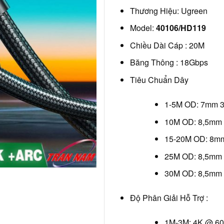
Thương Hiệu: Ugreen
Model:
40106/HD119
Chiều Dài Cáp : 20M
Băng Thông : 18Gbps
Tiêu Chuẩn Dây
1-5M OD: 7mm
10M OD: 8,5mm
15-20M OD: 8
25M OD: 8,5mm
30M OD: 8,5mm
Độ Phân Giải Hỗ Trợ :
1M-3M: 4K @ 60