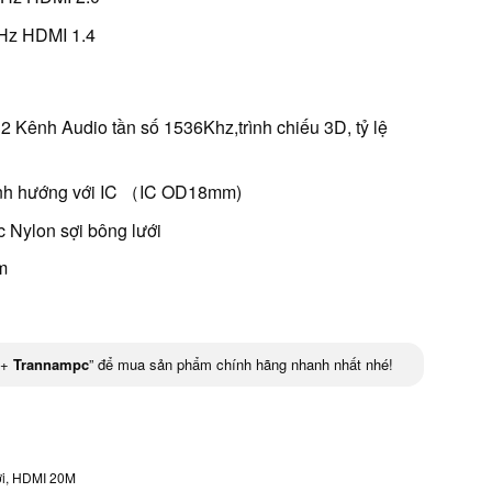
Hz HDMI 1.4
2 Kênh Audio tần số 1536Khz,trình chiếu 3D, tỷ lệ
Định hướng với IC （IC OD18mm)
 Nylon sợi bông lưới
m
+
Trannampc
” để mua sản phẩm chính hãng nhanh nhất nhé!
i
,
HDMI 20M