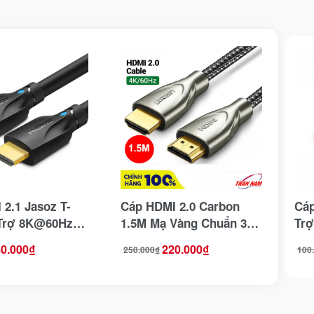
2.1 Jasoz T-
Cáp HDMI 2.0 Carbon
Cáp
Trợ 8K@60Hz
1.5M Mạ Vàng Chuẩn 3D
Trợ
4K@60Hz Ugreen 50107
Ugr
0.000
₫
220.000
₫
250.000
₫
100
Giá
Giá
Giá
Giá
gốc
hiện
gốc
hiện
là:
tại
là:
tại
250.000₫.
là:
100.
là:
220.000₫.
80.0