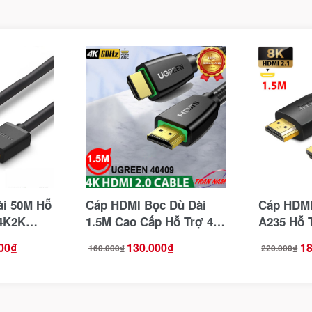
ài 50M Hỗ
Cáp HDMI Bọc Dù Dài
Cáp HDMI 
 4K2K
1.5M Cao Cấp Hỗ Trợ 4K
A235 Hỗ 
Chip
Ugreen 40409 Chuẩn V2.0
Dài 1.5M
00
₫
130.000
₫
18
160.000
₫
220.000
₫
Giá
Giá
Giá
Giá
gốc
hiện
gốc
hiện
là:
tại
là:
tại
160.000₫.
là:
220.000₫.
là:
130.000₫.
180.000₫.