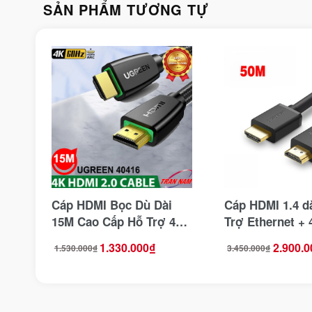
SẢN PHẨM TƯƠNG TỰ
Cáp HDMI Bọc Dù Dài
Cáp HDMI 1.4 d
15M Cao Cấp Hỗ Trợ 4K
Trợ Ethernet +
Ugreen 40416 Chuẩn V2.0
Ugreen 50765 (
1.330.000
₫
2.900.0
1.530.000
₫
3.450.000
₫
Giá
Giá
Giá
Giá
Khuếch Đại)
gốc
hiện
gốc
hiện
là:
tại
là:
tại
1.530.000₫.
là:
3.450.000₫.
là:
1.330.000₫.
2.900.000₫.