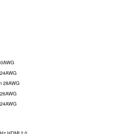
 30AWG
 24AWG
mm 28AWG
 26AWG
 24AWG
Hz HDMI 2.0