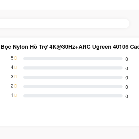
M Bọc Nylon Hỗ Trợ 4K@30Hz+ARC Ugreen 40106 Cao
5
0
4
0
3
0
2
0
1
0