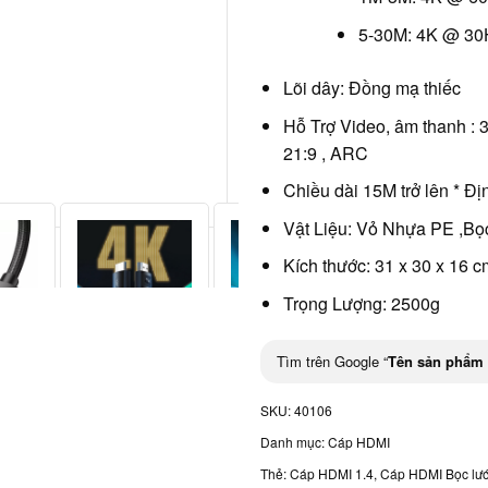
5-30M: 4K @ 30
Lõi dây: Đồng mạ thiếc
Hỗ Trợ Video, âm thanh : 3
21:9 , ARC
Chiều dài 15M trở lên * 
Vật Liệu: Vỏ Nhựa PE ,Bọc
Kích thước: 31 x 30 x 16 c
Trọng Lượng: 2500g
Tìm trên Google “
Tên sản phẩm
SKU:
40106
Danh mục:
Cáp HDMI
Thẻ:
Cáp HDMI 1.4
,
Cáp HDMI Bọc lướ