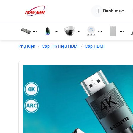
Skip
to
Danh mục
content
Bàn
Chuột
Camera
Router
Phụ
T
/
/
Phụ Kiện
Phím
Cáp Tín Hiệu HDMI
Wifi
Cáp HDMI
Wifi
Kiện
N