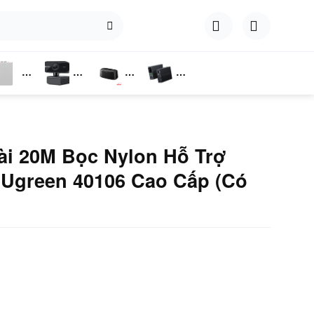
hụ
Webcam
Dock
Converter
iện
Cắm Ổ
Cứng
ài 20M Bọc Nylon Hỗ Trợ
green 40106 Cao Cấp (Có