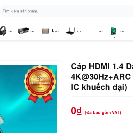
Tìm
kiếm:
Loa
ai
Switch
Bluetooth
4G LTE
Kich
Phần
P
ghe
Chia
Sóng
Mềm
K
Mạng
Cáp HDMI 1.4 D
4K@30Hz+ARC U
IC khuếch đại)
0
₫
(Đã bao gồm VAT)