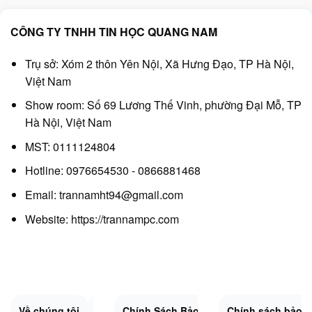
CÔNG TY TNHH TIN HỌC QUANG NAM
Trụ sở: Xóm 2 thôn Yên Nội, Xã Hưng Đạo, TP Hà Nội,
Việt Nam
Show room: Số 69 Lương Thế Vinh, phường Đại Mỗ, TP
Hà Nội, Việt Nam
MST: 0111124804
Hotline: 0976654530 - 0866881468
Email: trannamht94@gmail.com
Website:
https://trannampc.com
Về chúng tôi
Liên Hệ
Chính Sách Bảo Mật
Quy Định Chung
Chính sách bảo 
Đổi trả và hoàn 
Sitemap.XML