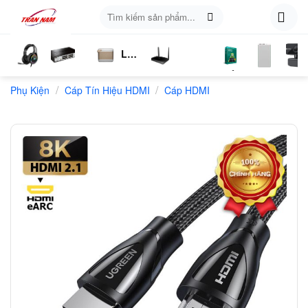
Skip
Tìm
to
kiếm:
content
Loa
ụ
Tai
Switch
Bluetooth
4G
Kich
Phần
Phụ
Web
/
/
n
Phụ Kiện
Nghe
Chia
Cáp Tín Hiệu HDMI
LTE
Cáp HDMI
Sóng
Mềm
Kiện
Mạng