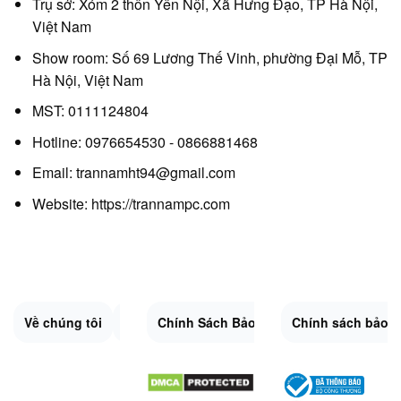
Trụ sở: Xóm 2 thôn Yên Nội, Xã Hưng Đạo, TP Hà Nội,
Việt Nam
Show room: Số 69 Lương Thế Vinh, phường Đại Mỗ, TP
Hà Nội, Việt Nam
MST: 0111124804
Hotline: 0976654530 - 0866881468
Email: trannamht94@gmail.com
Website:
https://trannampc.com
Về chúng tôi
Liên Hệ
Chính Sách Bảo Mật
Quy Định Chung
Chính sách bảo 
Đổi trả và hoàn 
Sitemap.XML