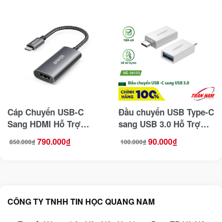
Cáp Chuyển USB-C
Đầu chuyển USB Type-C
Sang HDMI Hỗ Trợ
sang USB 3.0 Hỗ Trợ
8K@60Hz, 4K@144Hz
OTG Ugreen 30155
790.000
₫
90.000
₫
850.000
₫
100.000
₫
Giá
Giá
Giá
Giá
Anker 518 – A8317
(Trắng)
gốc
hiện
gốc
hiện
là:
tại
là:
tại
850.000₫.
là:
100.000₫.
là:
790.000₫.
90.000₫.
CÔNG TY TNHH TIN HỌC QUANG NAM