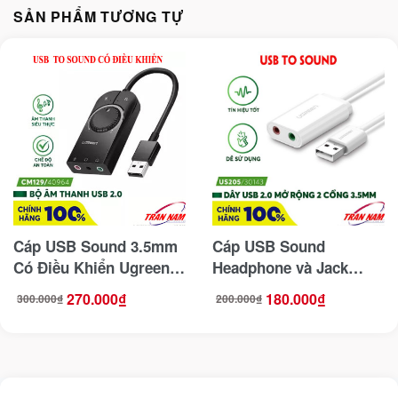
SẢN PHẨM TƯƠNG TỰ
Cáp USB Sound 3.5mm
Cáp USB Sound
Có Điều Khiển Ugreen
Headphone và Jack
40964
Microphone Ugreen
270.000
₫
180.000
₫
300.000
₫
200.000
₫
Giá
Giá
Giá
Giá
30143 ( Màu Trắng )
gốc
hiện
gốc
hiện
là:
tại
là:
tại
300.000₫.
là:
200.000₫.
là:
270.000₫.
180.000₫.