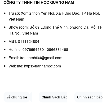
CÔNG TY TNHH TIN HỌC QUANG NAM
Trụ sở: Xóm 2 thôn Yên Nội, Xã Hưng Đạo, TP Hà Nội,
Việt Nam
Show room: Số 69 Lương Thế Vinh, phường Đại Mỗ, TP
Hà Nội, Việt Nam
MST: 0111124804
Hotline: 0976654530 - 0866881468
Email: trannamht94@gmail.com
Website:
https://trannampc.com
Về chúng tôi
Liên Hệ
Chính Sách Bảo Mật
Quy Định Chung
Chính sách bảo 
Đổi trả và hoàn 
Sitemap.XML