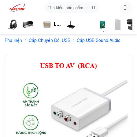
Skip
Tìm
to
kiếm:
content
Loa
ụ
Tai
Switch
Bluetooth
4G
Kich
Phần
Phụ
Web
/
/
n
Phụ Kiện
Nghe
Chia
Cáp Chuyển Đổi USB
LTE
Cáp USB Sound Audio
Sóng
Mềm
Kiện
Mạng