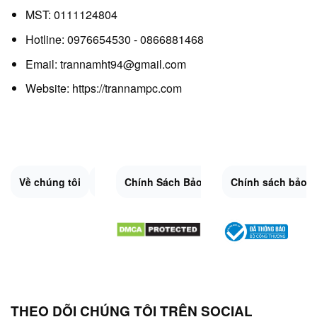
MST: 0111124804
Hotline: 0976654530 - 0866881468
Email: trannamht94@gmail.com
Website:
https://trannampc.com
Về chúng tôi
Liên Hệ
Chính Sách Bảo Mật
Quy Định Chung
Chính sách bảo 
Đổi trả và hoàn 
Sitemap.XML
THEO DÕI CHÚNG TÔI TRÊN SOCIAL