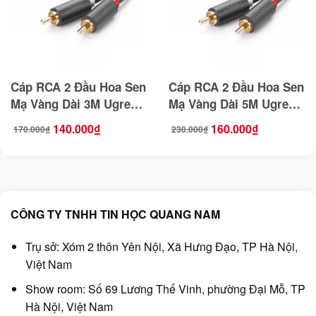
Cáp RCA 2 Đầu Hoa Sen
Cáp RCA 2 Đầu Hoa Sen
Mạ Vàng Dài 3M Ugreen
Mạ Vàng Dài 5M Ugreen
10519
10520
140.000
₫
160.000
₫
170.000
₫
230.000
₫
Giá
Giá
Giá
Giá
gốc
hiện
gốc
hiện
là:
tại
là:
tại
170.000₫.
là:
230.000₫.
là:
140.000₫.
160.000₫.
CÔNG TY TNHH TIN HỌC QUANG NAM
Trụ sở: Xóm 2 thôn Yên Nội, Xã Hưng Đạo, TP Hà Nội,
Việt Nam
Show room: Số 69 Lương Thế Vinh, phường Đại Mỗ, TP
Hà Nội, Việt Nam