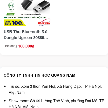
USB Thu Bluetooth 5.0
Dongle Ugreen 80889
Hỗ trợ Nintendo Switch/
180.000
₫
190.000
₫
Giá
Giá
PS4
gốc
hiện
là:
tại
190.000₫.
là:
180.000₫.
CÔNG TY TNHH TIN HỌC QUANG NAM
Trụ sở: Xóm 2 thôn Yên Nội, Xã Hưng Đạo, TP Hà Nội,
Việt Nam
Show room: Số 69 Lương Thế Vinh, phường Đại Mỗ, TP
Hà Nội, Việt Nam