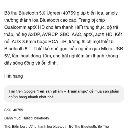
Bộ thu Bluetooth 5.0 Ugreen 40759 giúp biến loa, amply
thường thành loa Bluetooth cao cấp. Trang bị chip
Qualcomm aptX HD cho âm thanh HiFi trung thực, độ trễ
thấp, hỗ trợ A2DP, AVRCP, SBC, AAC, aptX, aptX HD. Kết
nối AUX 3.5mm hoặc RCA L/R, tương thích mọi thiết bị
Bluetooth 5.1. Thiết kế nhỏ gọn, cấp nguồn qua Micro USB
5V, tầm hoạt động 10m, cho trải nghiệm âm thanh không
dây sống động và ổn định.
Hết hàng
Tìm trên Google “
Tên sản phẩm
+
Trannampc
” để mua sản phẩm
chính hãng nhanh nhất nhé!
SKU:
40759
Danh mục:
Thiết bị bluetooth
Thẻ:
Biến loa thường thành loa bluetooth
,
Bộ Thu Bluetooth
,
Bộ Thu