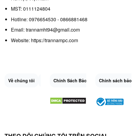
MST: 0111124804
Hotline: 0976654530 - 0866881468
Email: trannamht94@gmail.com
Website:
https://trannampc.com
Về chúng tôi
Liên Hệ
Chính Sách Bảo Mật
Quy Định Chung
Chính sách bảo 
Đổi trả và hoàn 
Sitemap.XML
THEO DÕI CHÚNG TÔI TRÊN SOCIAL