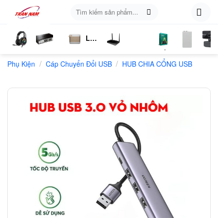
Skip
Tìm
to
kiếm:
content
Loa
ụ
Tai
Switch
Bluetooth
4G
Kich
Phần
Phụ
Web
/
/
n
Phụ Kiện
Nghe
Chia
Cáp Chuyển Đổi USB
LTE
HUB CHIA CỔNG USB
Sóng
Mềm
Kiện
Mạng