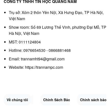
CÔNG TY TNHH TIN HỌC QUANG NAM
Trụ sở: Xóm 2 thôn Yên Nội, Xã Hưng Đạo, TP Hà Nội,
Việt Nam
Show room: Số 69 Lương Thế Vinh, phường Đại Mỗ, TP
Hà Nội, Việt Nam
MST: 0111124804
Hotline: 0976654530 - 0866881468
Email: trannamht94@gmail.com
Website:
https://trannampc.com
Về chúng tôi
Liên Hệ
Chính Sách Bảo Mật
Quy Định Chung
Chính sách bảo 
Đổi trả và hoàn 
Sitemap.XML