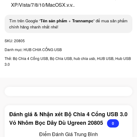
XP/Vista/7/8/10/MacOSX.v.v..
Tìm trên Google “
Tên sản phẩm
+
Trannampc
” để mua sản phẩm
chính hãng nhanh nhất nhé!
SKU:
20805
Danh mục:
HUB CHIA CỔNG USB
Thẻ:
Bộ Chia 4 Cổng USB
,
Bộ Chia USB
,
hub chia usb
,
HUB USB
,
Hub USB
3.0
Đánh giá & Nhận xét Bộ Chia 4 Cổng USB 3.0
Vỏ Nhôm Bọc Dây Dù Ugreen 20805
0
Điểm Đánh Giá Trung Bình