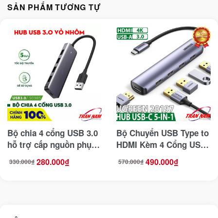
SẢN PHẨM TƯƠNG TỰ
Bộ chia 4 cổng USB 3.0
Bộ Chuyển USB Type to
hỗ trợ cấp nguồn phụ
HDMI Kèm 4 Cổng USB
Ugreen 50985
3.0 Ugreen 20197
280.000
₫
490.000
₫
330.000
₫
570.000
₫
Giá
Giá
Giá
Giá
gốc
hiện
gốc
hiện
là:
tại
là:
tại
330.000₫.
là:
570.000₫.
là:
280.000₫.
490.000₫.