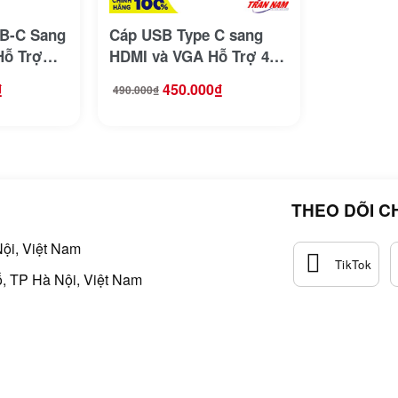
B-C Sang
Cáp USB Type C sang
ỗ Trợ
HDMI và VGA Hỗ Trợ 4K
T-H104
Kèm Ugreen 30843
₫
450.000
₫
490.000
₫
Giá
Giá
gốc
hiện
là:
tại
490.000₫.
là:
450.000₫.
THEO DÕI C
ội, Việt Nam
, TP Hà Nội, Việt Nam