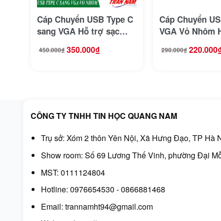
Cáp Chuyển USB Type C
Cáp Chuyển US
sang VGA Hỗ trợ sạc
VGA Vỏ Nhôm H
Type C Ugreen 50316
Full HD Jasoz 
350.000
₫
220.000
450.000
₫
290.000
₫
Giá
Giá
Giá
Giá
gốc
hiện
gốc
hiện
là:
tại
là:
tại
450.000₫.
là:
290.000₫.
là:
350.000₫.
220.000₫.
CÔNG TY TNHH TIN HỌC QUANG NAM
Trụ sở: Xóm 2 thôn Yên Nội, Xã Hưng Đạo, TP Hà N
Show room: Số 69 Lương Thế Vinh, phường Đại Mỗ
MST: 0111124804
Hotline: 0976654530 - 0866881468
Email: trannamht94@gmail.com