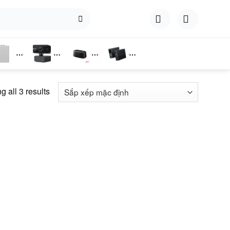
hụ
Webcam
Dock
Converter
iện
Cắm Ổ
 all 3 results
Cứng