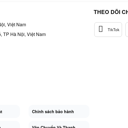
THEO DÕI C
ội, Việt Nam
, TP Hà Nội, Việt Nam
ật
Chính sách bảo hành
n
Vận Chuyển Và Thanh