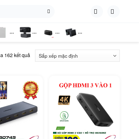
hụ
Webcam
Dock
Converter
iện
Cắm Ổ
ủa 162 kết quả
Cứng