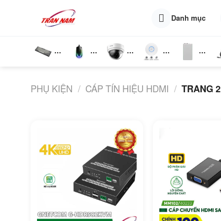
Skip
to
Danh mục
content
Bàn
Chuột
Camera
Router
Phụ
T
Phím
Wifi
Wifi
Kiện
N
PHỤ KIỆN
/
CÁP TÍN HIỆU HDMI
/
TRANG 2