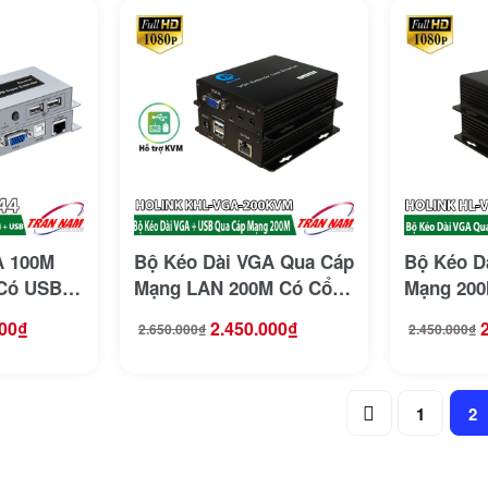
A 100M
Bộ Kéo Dài VGA Qua Cáp
Bộ Kéo D
Có USB
Mạng LAN 200M Có Cổng
Mạng 200
44
USB HO-LINK HL-VGA-
VGA-200T
00
₫
2.450.000
₫
2.650.000
₫
2.450.000
₫
Giá
Giá
Giá
Giá
200KVM
gốc
hiện
gốc
hiện
là:
tại
là:
tại
2.650.000₫.
là:
2.450.000₫.
là:
2.450.000₫.
2.250.000₫.
1
2