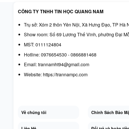
CÔNG TY TNHH TIN HỌC QUANG NAM
Trụ sở: Xóm 2 thôn Yên Nội, Xã Hưng Đạo, TP Hà N
Show room: Số 69 Lương Thế Vinh, phường Đại Mỗ
MST: 0111124804
Hotline: 0976654530 - 0866881468
Email: trannamht94@gmail.com
Website:
https://trannampc.com
Về chúng tôi
Chính Sách Bảo M
Liên Hệ
Đổi trả và hoàn tiề