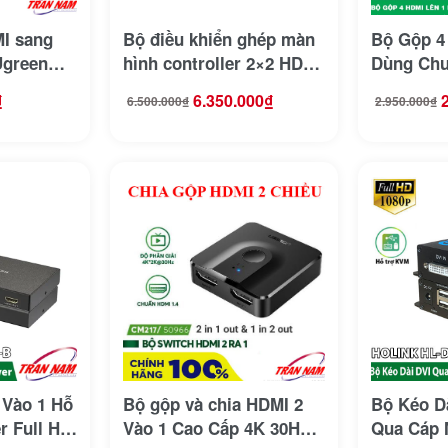
I sang
Bộ điều khiển ghép màn
Bộ Gộp 4
Ugreen
hình controller 2×2 HDMI
Dùng Chu
n)
Matrix 1 Vào 4 Ra
Ugreen 50
₫
6.350.000
₫
6.500.000
₫
2.950.000
₫
Giá
Giá
Giá
Giá
GNETCOM G-HD104VW-
Multiview
gốc
hiện
gốc
hiện
V2
là:
tại
là:
tại
6.500.000₫.
là:
2.950.000₫.
là:
6.350.000₫.
2.500.000₫.
 Vào 1 Hỗ
Bộ gộp và chia HDMI 2
Bộ Kéo D
r Full HD
Vào 1 Cao Cấp 4K 30Hz
Qua Cáp 