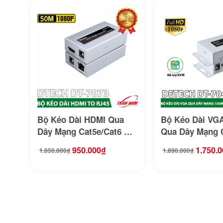
Bộ Kéo Dài HDMI Qua
Bộ Kéo Dài VG
Dây Mạng Cat5e/Cat6 Dài
Qua Dây Mạng 
50M DTECH DT-7073
DETECH DT-70
950.000
₫
1.750.0
1.050.000
₫
1.890.000
₫
Giá
Giá
Giá
Giá
gốc
hiện
gốc
hiện
là:
tại
là:
tại
1.050.000₫.
là:
1.890.000₫.
là:
950.000₫.
1.750.000₫.