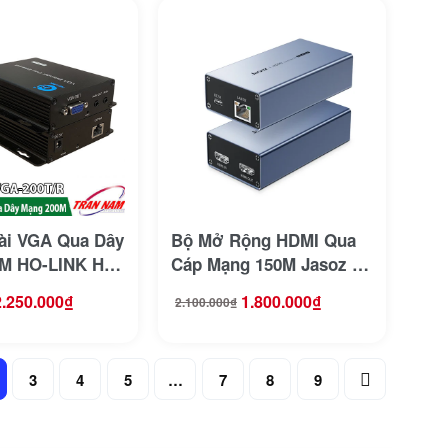
ài VGA Qua Dây
Bộ Mở Rộng HDMI Qua
M HO-LINK HL-
Cáp Mạng 150M Jasoz T-
/R
G201
2.250.000
₫
1.800.000
₫
2.100.000
₫
Giá
Giá
gốc
hiện
là:
tại
2.100.000₫.
là:
1.800.000₫.
3
4
5
…
7
8
9