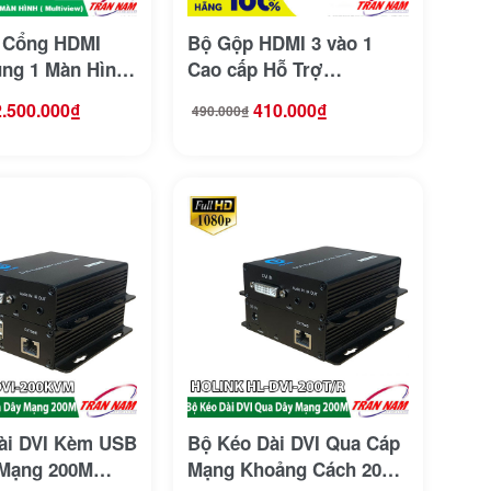
 Cổng HDMI
Bộ Gộp HDMI 3 vào 1
ng 1 Màn Hình
Cao cấp Hỗ Trợ
745 (
4K@30Hz Ugreen 80125
2.500.000
₫
410.000
₫
490.000
₫
Giá
Giá
er )
(Có Điều Khiển)
gốc
hiện
là:
tại
490.000₫.
là:
410.000₫.
ài DVI Kèm USB
Bộ Kéo Dài DVI Qua Cáp
Mạng 200M
Mạng Khoảng Cách 200M