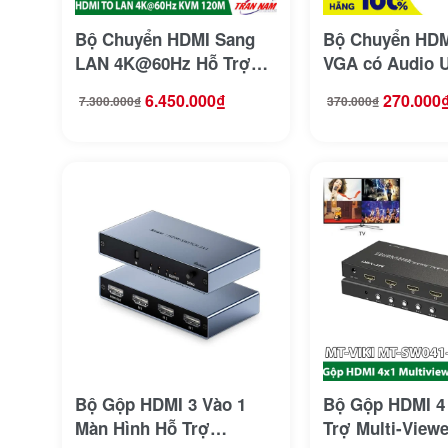
Bộ Chuyển HDMI Sang
Bộ Chuyển HDM
LAN 4K@60Hz Hỗ Trợ
VGA có Audio 
120M Kèm Phím Chuột
40233 ( Màu Đe
6.450.000
₫
270.000
7.300.000
₫
370.000
₫
Giá
Giá
Giá
Giá
GNETCOM G-
gốc
hiện
gốc
hiện
HDR582KVM
là:
tại
là:
tại
7.300.000₫.
là:
370.000₫.
là:
6.450.000₫.
270.000₫.
Bộ Gộp HDMI 3 Vào 1
Bộ Gộp HDMI 4
Màn Hình Hỗ Trợ
Trợ Multi-Viewe