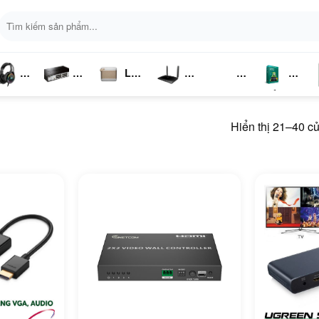
Tìm
kiếm:
Loa
ai
Switch
Bluetooth
4G LTE
Kich
Phần
P
ghe
Chia
Sóng
Mềm
K
Hiển thị 21–40 c
Mạng