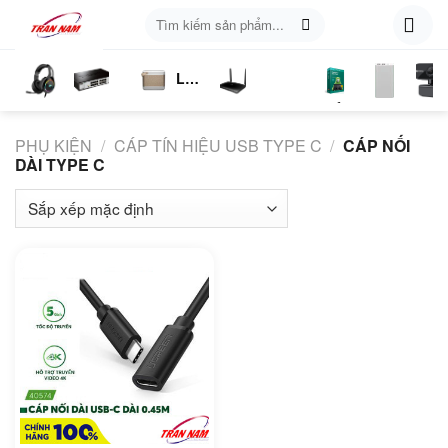
Skip
Tìm
to
kiếm:
content
Loa
ụ
Tai
Switch
Bluetooth
4G
Kich
Phần
Phụ
Web
n
Nghe
Chia
LTE
Sóng
Mềm
Kiện
PHỤ KIỆN
/
CÁP TÍN HIỆU USB TYPE C
/
CÁP NỐI
Mạng
DÀI TYPE C