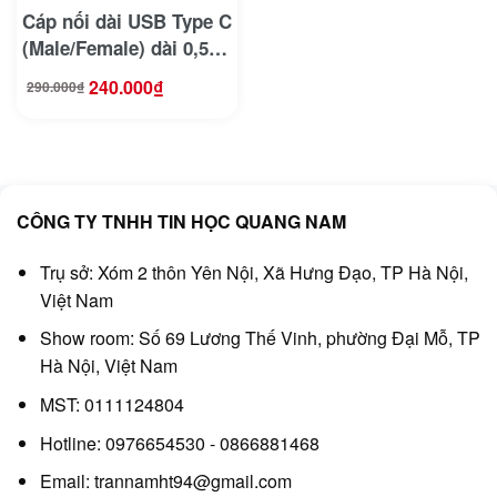
Cáp nối dài USB Type C
(Male/Female) dài 0,5M
Ugreen 40574
240.000
₫
290.000
₫
Giá
Giá
gốc
hiện
là:
tại
290.000₫.
là:
240.000₫.
CÔNG TY TNHH TIN HỌC QUANG NAM
Trụ sở: Xóm 2 thôn Yên Nội, Xã Hưng Đạo, TP Hà Nội,
Việt Nam
Show room: Số 69 Lương Thế Vinh, phường Đại Mỗ, TP
Hà Nội, Việt Nam
MST: 0111124804
Hotline: 0976654530 - 0866881468
Email: trannamht94@gmail.com