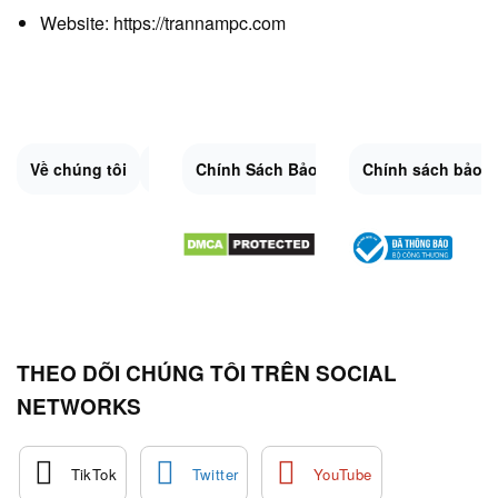
Website:
https://trannampc.com
Về chúng tôi
Liên Hệ
Chính Sách Bảo Mật
Quy Định Chung
Chính sách bảo 
Đổi trả và hoàn 
Sitemap.XML
THEO DÕI CHÚNG TÔI TRÊN SOCIAL
NETWORKS