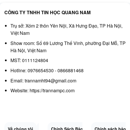
CÔNG TY TNHH TIN HỌC QUANG NAM
Trụ sở: Xóm 2 thôn Yên Nội, Xã Hưng Đạo, TP Hà Nội,
Việt Nam
Show room: Số 69 Lương Thế Vinh, phường Đại Mỗ, TP
Hà Nội, Việt Nam
MST: 0111124804
Hotline: 0976654530 - 0866881468
Email: trannamht94@gmail.com
Website:
https://trannampc.com
Về chúng tôi
Liên Hệ
Chính Sách Bảo Mật
Quy Định Chung
Chính sách bảo 
Đổi trả và hoàn 
Sitemap.XML