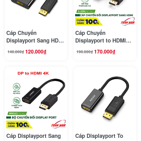
Cáp Chuyển
Cáp Chuyển
Displayport Sang HDMI
Displayport to HDMI
Hỗ Trợ FullHD Jasoz T-
FullHD Cao Cấp Ugreen
120.000
₫
170.000
₫
140.000
₫
190.000
₫
Giá
Giá
Giá
Giá
G105
40362
gốc
hiện
gốc
hiện
là:
tại
là:
tại
140.000₫.
là:
190.000₫.
là:
120.000₫.
170.000₫.
Cáp Displayport Sang
Cáp Displayport To