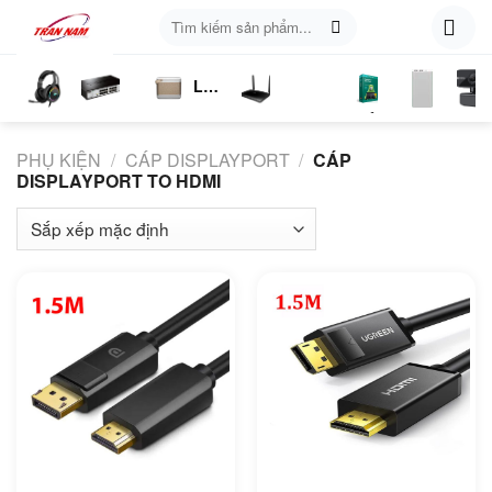
Skip
Tìm
to
kiếm:
content
Loa
ụ
Tai
Switch
Bluetooth
4G
Kich
Phần
Phụ
Web
n
Nghe
Chia
LTE
Sóng
Mềm
Kiện
PHỤ KIỆN
/
CÁP DISPLAYPORT
/
CÁP
Mạng
DISPLAYPORT TO HDMI