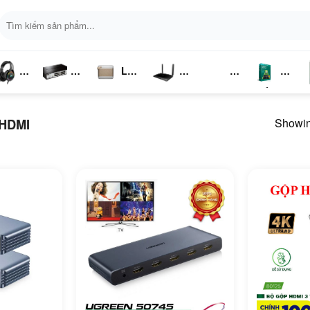
Tìm
kiếm:
Loa
ai
Switch
Bluetooth
4G LTE
Kich
Phần
P
ghe
Chia
Sóng
Mềm
K
Showing
HDMI
Mạng