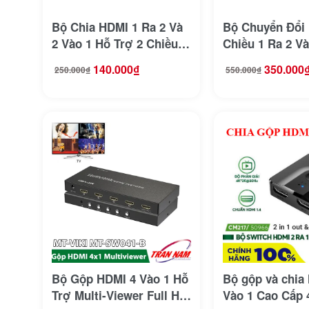
Bộ Chia HDMI 1 Ra 2 Và
Bộ Chuyển Đổi
2 Vào 1 Hỗ Trợ 2 Chiều
Chiều 1 Ra 2 Và
4K@60Hz Jasoz T-G147
Hỗ Trợ 8K@60H
140.000
₫
350.000
250.000
₫
550.000
₫
Giá
Giá
Giá
Giá
T-G175
gốc
hiện
gốc
hiện
là:
tại
là:
tại
250.000₫.
là:
550.000₫.
là:
140.000₫.
350.000₫.
Bộ Gộp HDMI 4 Vào 1 Hỗ
Bộ gộp và chia
Trợ Multi-Viewer Full HD
Vào 1 Cao Cấp 