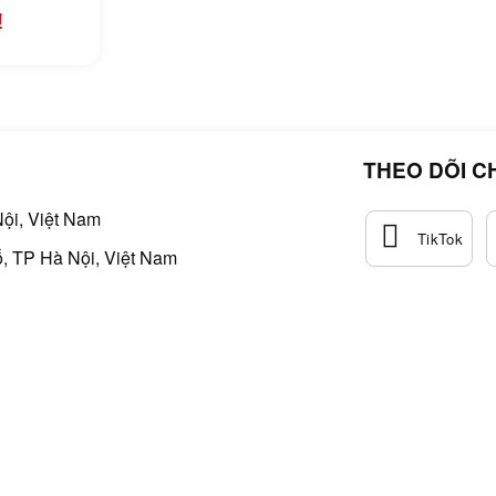
u) Ugreen
₫
THEO DÕI C
ội, Việt Nam
, TP Hà Nội, Việt Nam