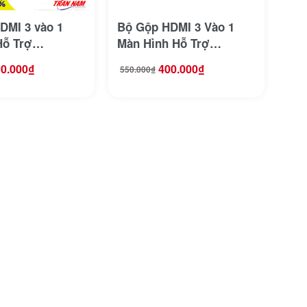
DMI 3 vào 1
Bộ Gộp HDMI 3 Vào 1
Hỗ Trợ
Màn Hình Hỗ Trợ
Ugreen 80125
4K@60Hz Jasoz T-G179 (
0.000
₫
400.000
₫
550.000
₫
Giá
Giá
Khiển)
Chuyển lần lượt )
gốc
hiện
là:
tại
550.000₫.
là:
400.000₫.