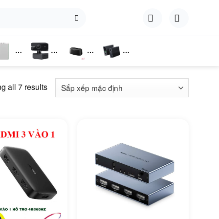
hụ
Webcam
Dock
Converter
iện
Cắm Ổ
 all 7 results
Cứng