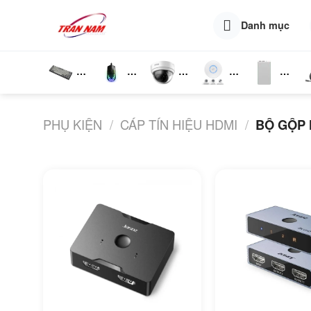
Skip
to
Danh mục
content
Bàn
Chuột
Camera
Router
Phụ
T
Phím
Wifi
Wifi
Kiện
N
PHỤ KIỆN
/
CÁP TÍN HIỆU HDMI
/
BỘ GỘP 