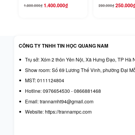
1080P MT-Viki MT-
(Hỗ Trợ 2 Chiề
1.400.000
₫
250.000
1.800.000
₫
280.000
₫
Giá
Giá
Giá
Giá
SW041-B
50966
gốc
hiện
gốc
hiện
là:
tại
là:
tại
1.800.000₫.
là:
280.000₫.
là:
1.400.000₫.
250.000₫.
CÔNG TY TNHH TIN HỌC QUANG NAM
Trụ sở: Xóm 2 thôn Yên Nội, Xã Hưng Đạo, TP Hà N
Show room: Số 69 Lương Thế Vinh, phường Đại Mỗ
MST: 0111124804
Hotline: 0976654530 - 0866881468
Email: trannamht94@gmail.com
Website:
https://trannampc.com